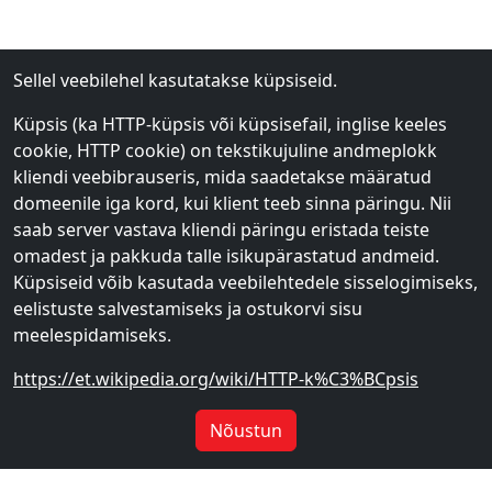
Sellel veebilehel kasutatakse küpsiseid.
Küpsis (ka HTTP-küpsis või küpsisefail, inglise keeles
cookie, HTTP cookie) on tekstikujuline andmeplokk
kliendi veebibrauseris, mida saadetakse määratud
domeenile iga kord, kui klient teeb sinna päringu. Nii
saab server vastava kliendi päringu eristada teiste
omadest ja pakkuda talle isikupärastatud andmeid.
Küpsiseid võib kasutada veebilehtedele sisselogimiseks,
eelistuste salvestamiseks ja ostukorvi sisu
meelespidamiseks.
https://et.wikipedia.org/wiki/HTTP-k%C3%BCpsis
Nõustun