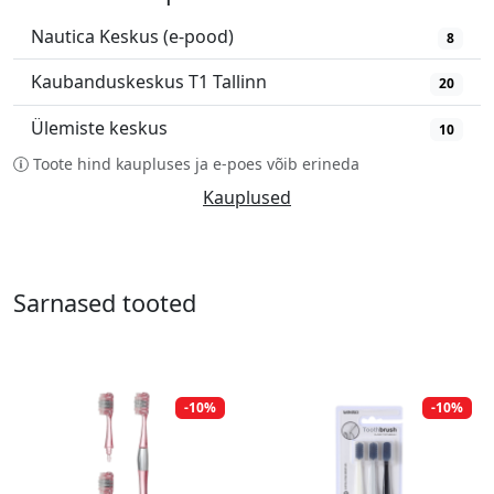
Nautica Keskus (e-pood)
8
Kaubanduskeskus T1 Tallinn
20
Ülemiste keskus
10
Toote hind kaupluses ja e-poes võib erineda
Kauplused
Sarnased tooted
-10%
-10%