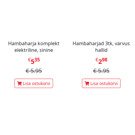
Hambaharja komplekt
Hambaharjad 3tk, värvus
elektriline, sinine
hallid
€
35
€
98
5
2
€
5.95
€
5.95
Lisa ostukorvi
Lisa ostukorvi