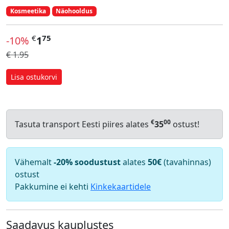
Kosmeetika
Näohooldus
€
75
-10%
1
€ 1.95
Lisa ostukorvi
€
00
Tasuta transport Eesti piires alates
35
ostust!
Vähemalt
-20% soodustust
alates
50€
(tavahinnas)
ostust
Pakkumine ei kehti
Kinkekaartidele
Saadavus kauplustes