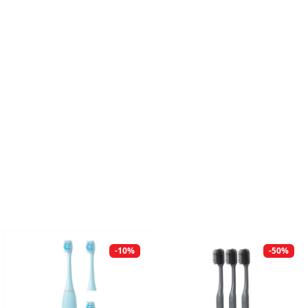
-10%
-50%