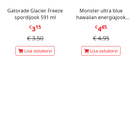
Gatorade Glacier Freeze
Monster ultra blue
spordijook 591 ml
hawaiian energiajook
473ml
€
15
€
45
3
4
€
3.50
€
4.95
Lisa ostukorvi
Lisa ostukorvi