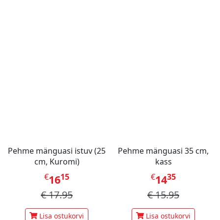
Pehme mänguasi istuv (25
Pehme mänguasi 35 cm,
cm, Kuromi)
kass
€
15
€
35
16
14
€
17.95
€
15.95
Lisa ostukorvi
Lisa ostukorvi