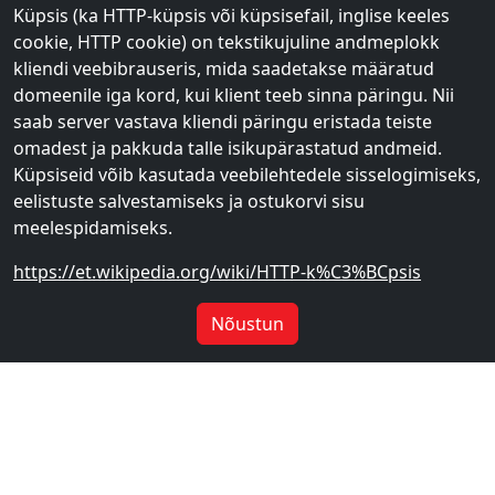
Küpsis (ka HTTP-küpsis või küpsisefail, inglise keeles
cookie, HTTP cookie) on tekstikujuline andmeplokk
kliendi veebibrauseris, mida saadetakse määratud
domeenile iga kord, kui klient teeb sinna päringu. Nii
saab server vastava kliendi päringu eristada teiste
omadest ja pakkuda talle isikupärastatud andmeid.
Küpsiseid võib kasutada veebilehtedele sisselogimiseks,
eelistuste salvestamiseks ja ostukorvi sisu
meelespidamiseks.
https://et.wikipedia.org/wiki/HTTP-k%C3%BCpsis
Nõustun