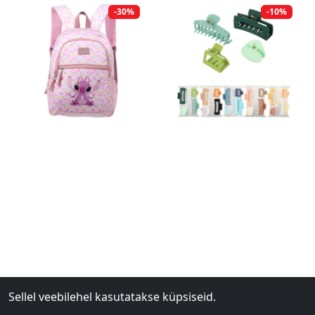
-30%
-10%
Sellel veebilehel kasutatakse küpsiseid.