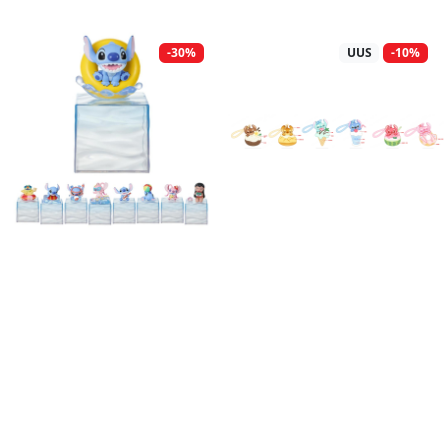
-30%
UUS
-10%