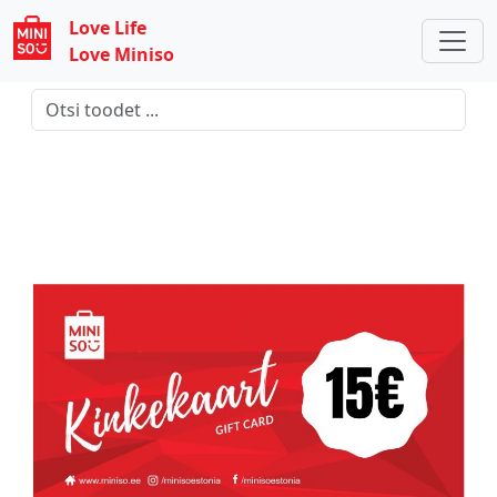
Love Life
Love Miniso