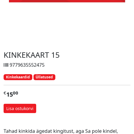
KINKEKAART 15
9779635552475
Kinkekaardid
Üllatused
€
00
15
Lisa ostukorvi
Tahad kinkida ägedat kingitust, aga Sa pole kindel,