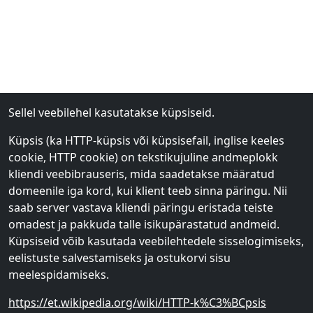
Sellel veebilehel kasutatakse küpsiseid.
Küpsis (ka HTTP-küpsis või küpsisefail, inglise keeles
cookie, HTTP cookie) on tekstikujuline andmeplokk
kliendi veebibrauseris, mida saadetakse määratud
domeenile iga kord, kui klient teeb sinna päringu. Nii
saab server vastava kliendi päringu eristada teiste
omadest ja pakkuda talle isikupärastatud andmeid.
Küpsiseid võib kasutada veebilehtedele sisselogimiseks,
eelistuste salvestamiseks ja ostukorvi sisu
meelespidamiseks.
https://et.wikipedia.org/wiki/HTTP-k%C3%BCpsis