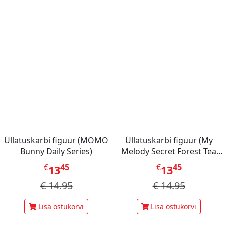
Üllatuskarbi figuur (MOMO
Üllatuskarbi figuur (My
Bunny Daily Series)
Melody Secret Forest Tea
Party)
€
45
€
45
13
13
€
14.95
€
14.95
Lisa ostukorvi
Lisa ostukorvi