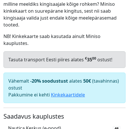
milline meeldiks kingisaajale kõige rohkem? Miniso
kinkekaart on suurepärane kingitus, sest nii saab
kingisaaja valida just endale kõige meelepärasemad
tooted.
NB! Kinkekaarte saab kasutada ainult Miniso
kauplustes.
€
00
Tasuta transport Eesti piires alates
35
ostust!
Vähemalt
-20% soodustust
alates
50€
(tavahinnas)
ostust
Pakkumine ei kehti
Kinkekaartidele
Saadavus kauplustes
Nautica Keskus (e-pood)
46