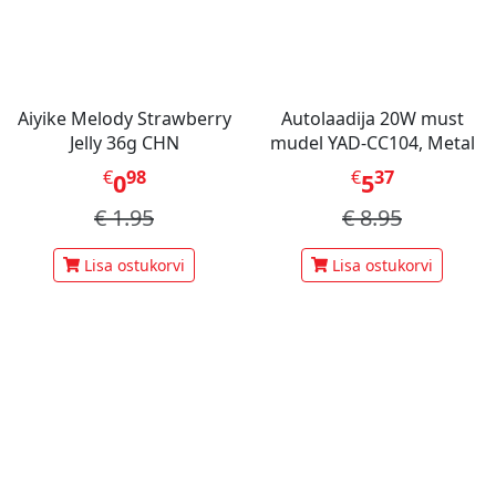
Aiyike Melody Strawberry
Autolaadija 20W must
Jelly 36g CHN
mudel YAD-CC104, Metal
€
98
€
37
0
5
€
1.95
€
8.95
Lisa ostukorvi
Lisa ostukorvi