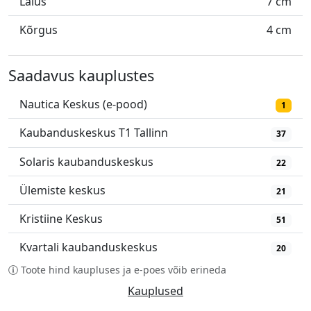
Laius
7 cm
Kõrgus
4 cm
Saadavus kauplustes
Nautica Keskus (e-pood)
1
Kaubanduskeskus T1 Tallinn
37
Solaris kaubanduskeskus
22
Ülemiste keskus
21
Kristiine Keskus
51
Kvartali kaubanduskeskus
20
Toote hind kaupluses ja e-poes võib erineda
Kauplused