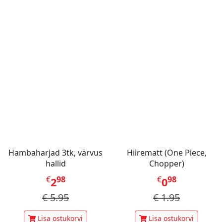
Hambaharjad 3tk, värvus
Hiirematt (One Piece,
hallid
Chopper)
€
98
€
98
2
0
€
5.95
€
1.95
Lisa ostukorvi
Lisa ostukorvi