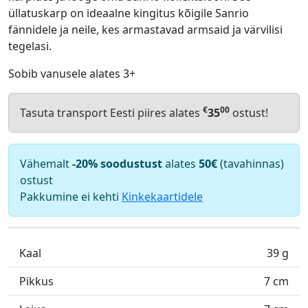
üllatuskarp on ideaalne kingitus kõigile Sanrio
fännidele ja neile, kes armastavad armsaid ja värvilisi
tegelasi.
Sobib vanusele alates 3+
€
00
Tasuta transport Eesti piires alates
35
ostust!
Vähemalt
-20% soodustust
alates
50€
(tavahinnas)
ostust
Pakkumine ei kehti
Kinkekaartidele
Kaal
39 g
Pikkus
7 cm