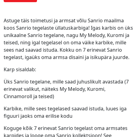
Astuge täis toimetusi ja armsat võlu Sanrio maailma
koos Sanrio tegelaste üllatuskarbiga! Igas karbis on üks
unikaalne Sanrio tegelane, nagu My Melody, Kuromi ja
teised, ning igal tegelasel on oma väike karbike, mille
sees nad saavad istuda. Kokku on 7 erinevat Sanrio
tegelast, igaüks oma armsa disaini ja isikupära juurde.
Karp sisaldab:
Üks Sanrio tegelane, mille saad juhuslikult avastada (7
erinevat valikut, näiteks My Melody, Kuromi,
Cinnamoroll ja teised)
Karbike, mille sees tegelased saavad istuda, luues iga
figuuri jaoks oma erilise kodu
Koguge kõik 7 erinevat Sanrio tegelast oma armsates
karpides ja looge oma Sanrio kollektsioon! See