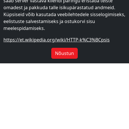
saab server vastava kliendi päringu eristada teiste
omadest ja pakkuda talle isikupärastatud andmeid.
Küpsiseid võib kasutada veebilehtedele sisselogimiseks,
eelistuste salvestamiseks ja ostukorvi sisu
meelespidamiseks.
https://et.wikipedia.org/wiki/HTTP-k%C3%BCpsis
Nõustun