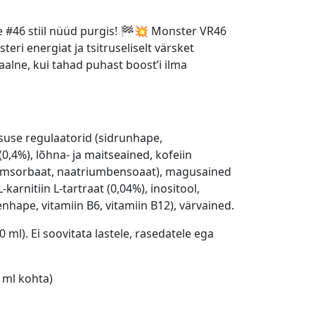
e #46 stiil nüüd purgis! 🏁💥 Monster VR46
eri energiat ja tsitruseliselt värsket
aalne, kui tahad puhast boost’i ilma
suse regulaatorid (sidrunhape,
(0,4%), lõhna- ja maitseained, kofeiin
liumsorbaat, naatriumbensoaat), magusained
-karnitiin L-tartraat (0,04%), inositool,
enhape, vitamiin B6, vitamiin B12), värvained.
0 ml). Ei soovitata lastele, rasedatele ega
 ml kohta)