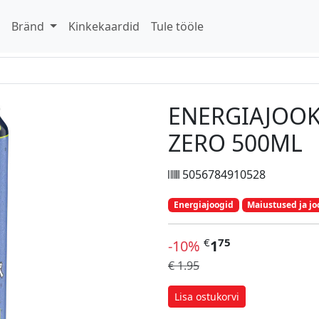
d
Bränd
Kinkekaardid
Tule tööle
ENERGIAJOOK
ZERO 500ML
5056784910528
Energiajoogid
Maiustused ja jo
€
75
-10%
1
€ 1.95
Lisa ostukorvi