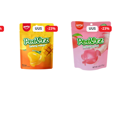
%
UUS
-23%
UUS
-23%