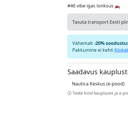
#46 vibe igas lonksus 🏍️
Tasuta transport Eesti pii
Vähemalt
-20% soodustu
Pakkumine ei kehti
Kinke
Saadavus kauplust
Nautica Keskus (e-pood)
Toote hind kaupluses ja e-po