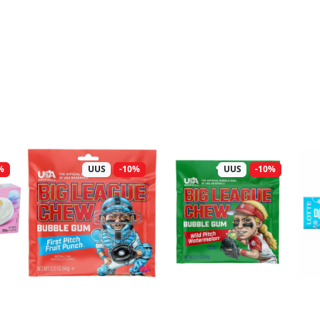
%
UUS
-10%
UUS
-10%