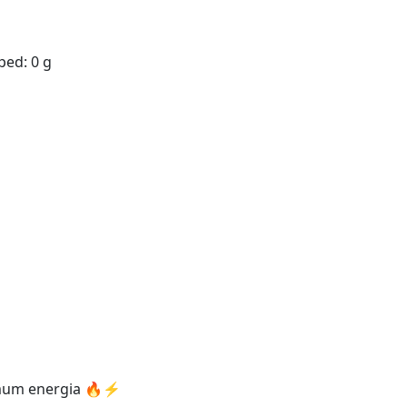
ped: 0 g
imum energia 🔥⚡