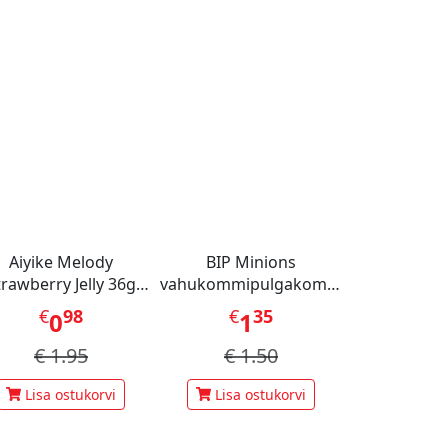
Aiyike Melody
BIP Minions
trawberry Jelly 36g
vahukommipulgakomm
CHN
45 g
€
98
€
35
0
1
€
1.95
€
1.50
Lisa ostukorvi
Lisa ostukorvi