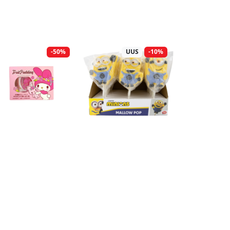
-50%
UUS
-10%