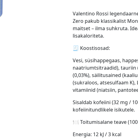
Valentino Rossi legendaarn
Zero pakub klassikalist Monst
maitset – ilma suhkruta. Ide
lisakaloriteta.
🧾 Koostisosad:
Vesi, süsihappegaas, happe
naatriumtsitraadid), tauriin 
(0,03%), säilitusained (kaa
(sukraloos, atsesulfaam K), L
vitamiinid (niatsiin, pantote
Sisaldab kofeiini (32 mg / 10
kofeiinitundlikele isikutele.
🍽️ Toitumisalane teave (100
Energia: 12 kJ / 3 kcal