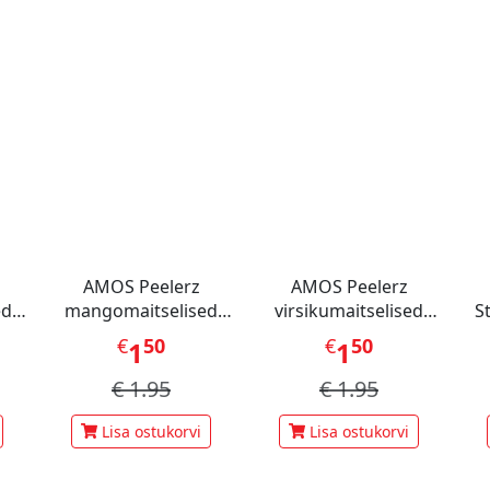
AMOS Peelerz
AMOS Peelerz
ed
mangomaitselised
virsikumaitselised
S
 g
kummikommid 65 g
kummikommid 65 g
€
50
€
50
1
1
€
1.95
€
1.95
Lisa ostukorvi
Lisa ostukorvi