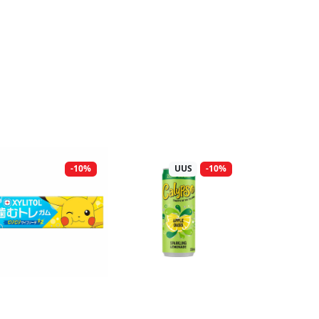
-10%
UUS
-10%