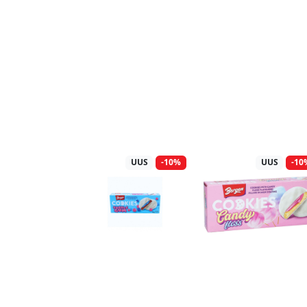
UUS
-10%
UUS
-10