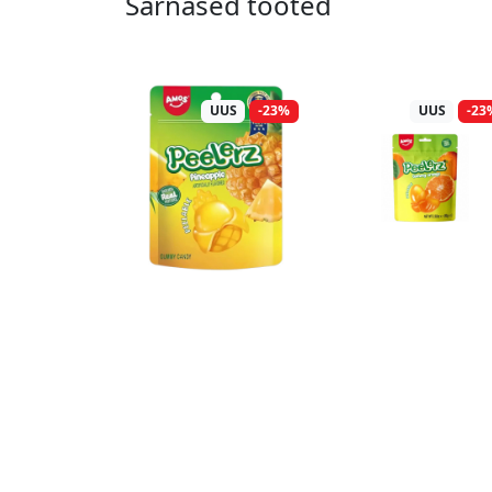
Sarnased tooted
UUS
-23%
UUS
-23