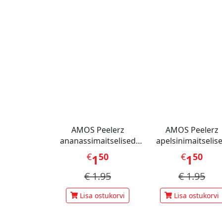
AMOS Peelerz
AMOS Peelerz
ananassimaitselised
apelsinimaitselis
kummikommid 65 g
kummikommid 65
€
50
€
50
1
1
€
1.95
€
1.95
Lisa ostukorvi
Lisa ostukorvi