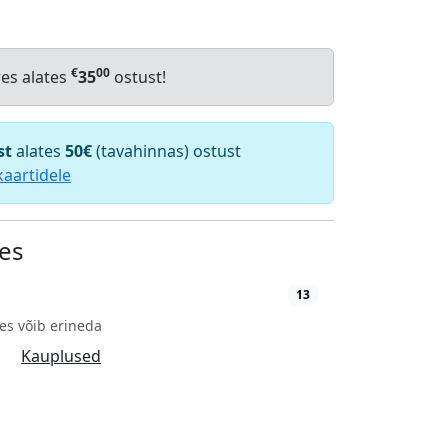
€
00
res alates
35
ostust!
st
alates
50€
(tavahinnas) ostust
kaartidele
es
13
es võib erineda
Kauplused