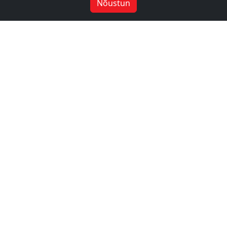
Nõustun
-10%
-10%