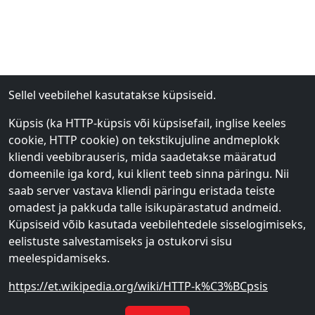
Sellel veebilehel kasutatakse küpsiseid.
Energiajook Red Bull
Energiajook Red Bull green
Küpsis (ka HTTP-küpsis või küpsisefail, inglise keeles
Suhkruvaba summer 25cl
25cl
cookie, HTTP cookie) on tekstikujuline andmeplokk
€
57
€
57
1
1
kliendi veebibrauseris, mida saadetakse määratud
domeenile iga kord, kui klient teeb sinna päringu. Nii
€
1.75
€
1.75
saab server vastava kliendi päringu eristada teiste
omadest ja pakkuda talle isikupärastatud andmeid.
Lisa ostukorvi
Lisa ostukorvi
Küpsiseid võib kasutada veebilehtedele sisselogimiseks,
eelistuste salvestamiseks ja ostukorvi sisu
meelespidamiseks.
https://et.wikipedia.org/wiki/HTTP-k%C3%BCpsis