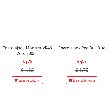
Energiajook Monster VR46
Energiajook Red Bull Blue
Zero 500ml
€
75
€
57
1
1
€
1.95
€
1.75
Lisa ostukorvi
Lisa ostukorvi