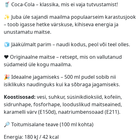
🥤 Coca-Cola – klassika, mis ei vaja tutvustamist!
✨ Juba üle sajandi maailma populaarseim karastusjook
– toob igasse hetke värskuse, kihiseva energia ja
unustamatu maitse.
🧊 Jääkülmalt parim – naudi kodus, peol või teel olles.
❤️ Originaalne maitse – retsept, mis on vallutanud
südameid üle kogu maailma.
🎉 Ideaalne jagamiseks – 500 ml pudel sobib nii
isiklikuks naudinguks kui ka sõbraga jagamiseks.
Koostisosad:
vesi, suhkur, süsinikdioksiid, kofeiin,
sidrunhape, fosforhape, looduslikud maitseained,
karamelli värv (E150d), naatriumbensoaad (E211).
🔎 Toitumisalane teave (100 ml kohta)
Energia: 180 kJ / 42 kcal