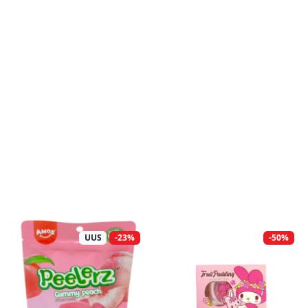
UUS
-23%
-50%