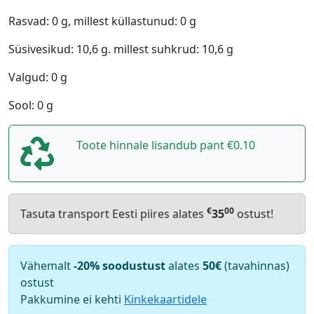
Rasvad: 0 g, millest küllastunud: 0 g
Süsivesikud: 10,6 g. millest suhkrud: 10,6 g
Valgud: 0 g
Sool: 0 g
Toote hinnale lisandub pant €0.10
€
00
Tasuta transport Eesti piires alates
35
ostust!
Vähemalt
-20% soodustust
alates
50€
(tavahinnas)
ostust
Pakkumine ei kehti
Kinkekaartidele