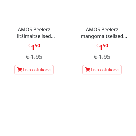
AMOS Peelerz
AMOS Peelerz
litšimaitselised
mangomaitselised
kummikommid 65 g
kummikommid 65 g
€
50
€
50
1
1
€
1.95
€
1.95
Lisa ostukorvi
Lisa ostukorvi