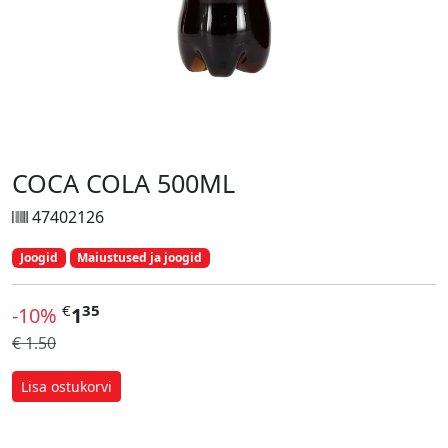
COCA COLA 500ML
47402126
Joogid
Maiustused ja joogid
€
35
-10%
1
€ 1.50
Lisa ostukorvi