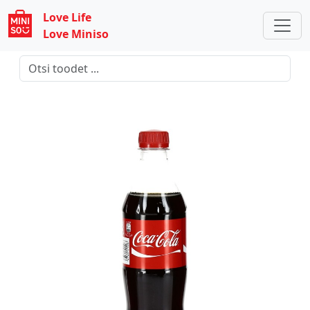
Love Life
Love Miniso