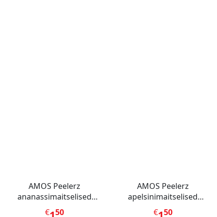
AMOS Peelerz
AMOS Peelerz
ananassimaitselised
apelsinimaitselised
kummikommid 65 g
kummikommid 65 g
€
50
€
50
1
1