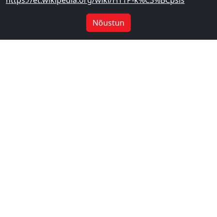
https://et.wikipedia.org/wiki/HTTP-k%C3%BCpsis
Nõustun