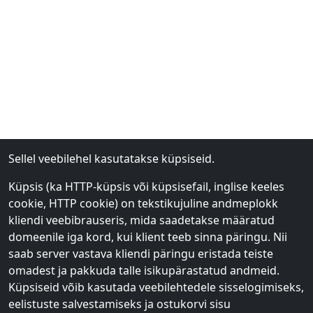
Sellel veebilehel kasutatakse küpsiseid.
Coca Cola ZERO 500ML
Erinevate tegelastega
maitsevesi 330ml
Küpsis (ka HTTP-küpsis või küpsisefail, inglise keeles
cookie, HTTP cookie) on tekstikujuline andmeplokk
€
35
€
25
1
2
kliendi veebibrauseris, mida saadetakse määratud
€
1.50
€
2.50
domeenile iga kord, kui klient teeb sinna päringu. Nii
saab server vastava kliendi päringu eristada teiste
Lisa ostukorvi
Lisa ostukorvi
omadest ja pakkuda talle isikupärastatud andmeid.
Küpsiseid võib kasutada veebilehtedele sisselogimiseks,
eelistuste salvestamiseks ja ostukorvi sisu