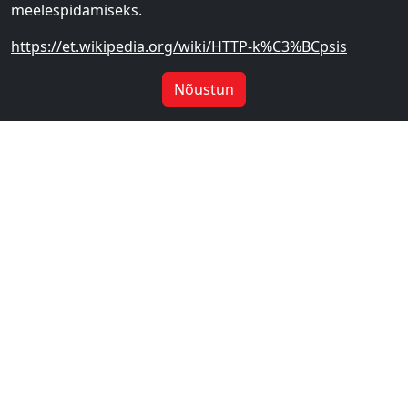
meelespidamiseks.
https://et.wikipedia.org/wiki/HTTP-k%C3%BCpsis
Nõustun
-10%
-10%