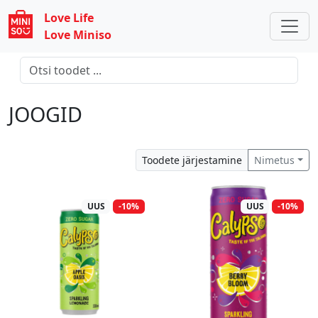
Love Life
Love Miniso
JOOGID
Toodete järjestamine
Nimetus
UUS
-10%
UUS
-10%