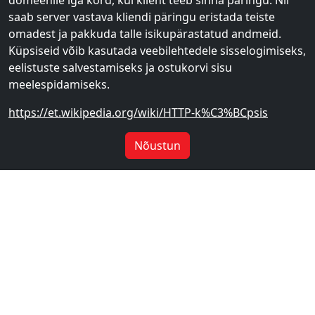
domeenile iga kord, kui klient teeb sinna päringu. Nii
saab server vastava kliendi päringu eristada teiste
omadest ja pakkuda talle isikupärastatud andmeid.
Küpsiseid võib kasutada veebilehtedele sisselogimiseks,
eelistuste salvestamiseks ja ostukorvi sisu
meelespidamiseks.
https://et.wikipedia.org/wiki/HTTP-k%C3%BCpsis
Nõustun