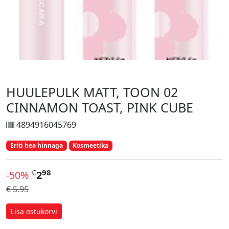
HUULEPULK MATT, TOON 02
CINNAMON TOAST, PINK CUBE
4894916045769
Eriti hea hinnaga
Kosmeetika
€
98
-50%
2
€ 5.95
Lisa ostukorvi