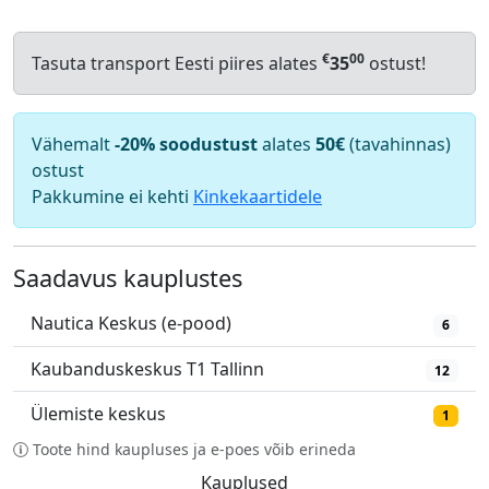
€
00
Tasuta transport Eesti piires alates
35
ostust!
Vähemalt
-20% soodustust
alates
50€
(tavahinnas)
ostust
Pakkumine ei kehti
Kinkekaartidele
Saadavus kauplustes
Nautica Keskus (e-pood)
6
Kaubanduskeskus T1 Tallinn
12
Ülemiste keskus
1
Toote hind kaupluses ja e-poes võib erineda
Kauplused