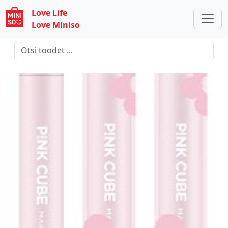
Love Life
Love Miniso