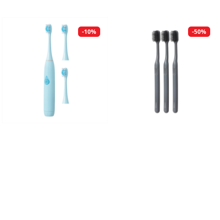
-10%
-50%