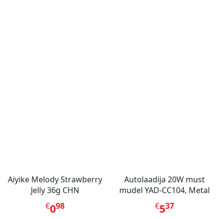
Aiyike Melody Strawberry
Autolaadija 20W must
Jelly 36g CHN
mudel YAD-CC104, Metal
€
98
€
37
0
5