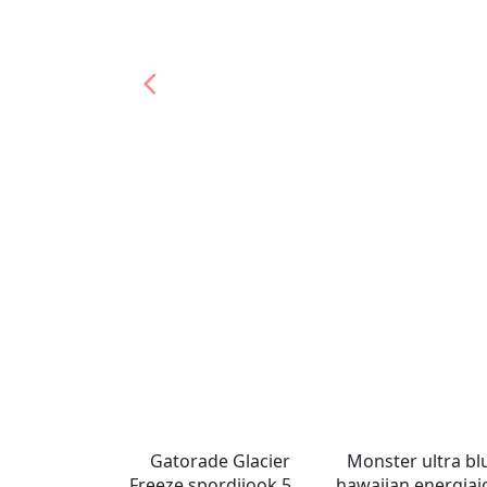
Gatorade Glacier
Monster ultra bl
Freeze spordijook 591
hawaiian energiaj