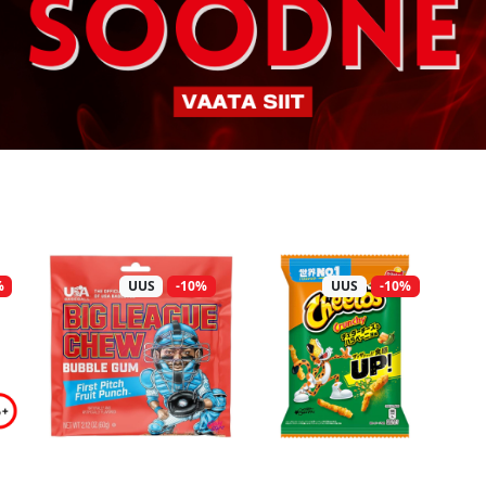
%
UUS
-10%
UUS
-10%