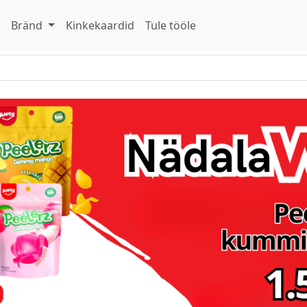
d
Bränd
Kinkekaardid
Tule tööle