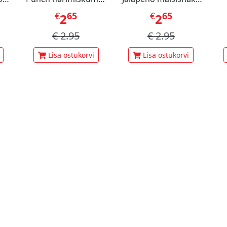
60 g
70 g
pi
€
65
€
65
2
2
€
2.95
€
2.95
Lisa ostukorvi
Lisa ostukorvi