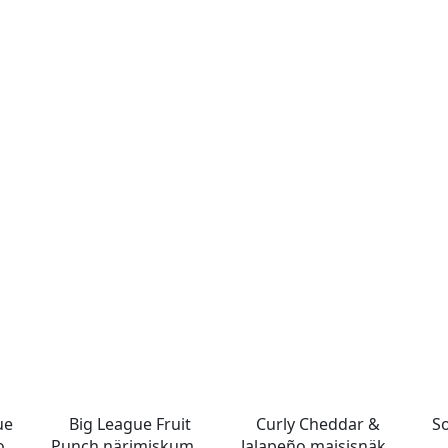
ue
Big League Fruit
Curly Cheddar &
S
ook
Punch närimiskumm
Jalapeño maisisnäkk