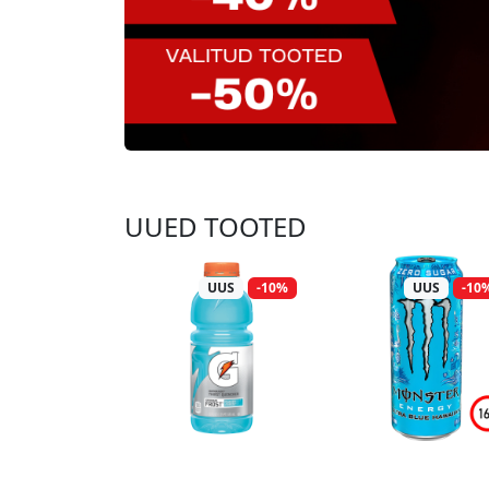
UUED TOOTED
UUS
-10%
UUS
-10