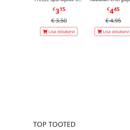
ml
473ml
€
15
€
45
3
4
€
3.50
€
4.95
Lisa ostukorvi
Lisa ostukorvi
TOP TOOTED