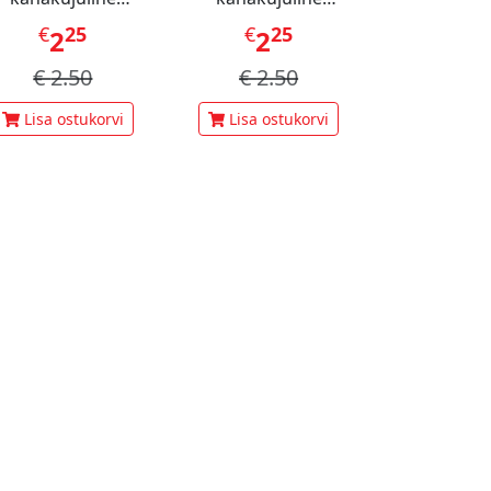
staatsiamaius 60 g
šokolaadimaius 60 g
€
25
€
25
€
1
2
2
3
€
2.50
€
2.50
€
3.
Lisa ostukorvi
Lisa ostukorvi
Lisa ost