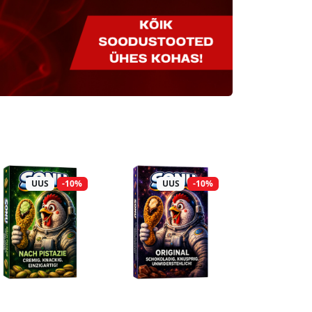
UUS
-10%
UUS
-10%
UUS