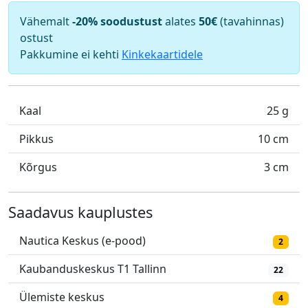
Vähemalt
-20% soodustust
alates
50€
(tavahinnas)
ostust
Pakkumine ei kehti
Kinkekaartidele
Kaal
25 g
Pikkus
10 cm
Kõrgus
3 cm
Saadavus kauplustes
Nautica Keskus (e-pood)
2
Kaubanduskeskus T1 Tallinn
22
Ülemiste keskus
4