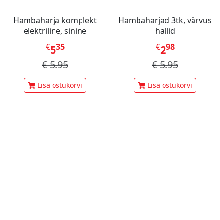
Hambaharja komplekt
Hambaharjad 3tk, värvus
elektriline, sinine
hallid
€
35
€
98
5
2
€
5.95
€
5.95
Lisa ostukorvi
Lisa ostukorvi