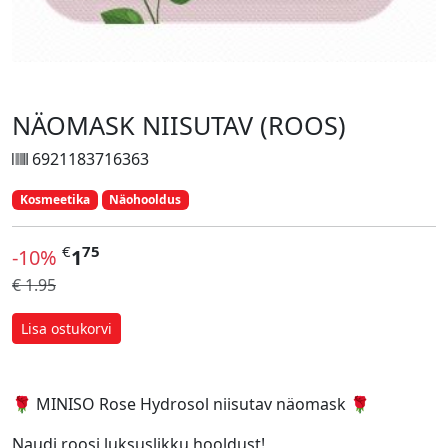
NÄOMASK NIISUTAV (ROOS)
6921183716363
Kosmeetika
Näohooldus
€
75
-10%
1
€ 1.95
Lisa ostukorvi
🌹 MINISO Rose Hydrosol niisutav näomask 🌹
Naudi roosi luksuslikku hooldust!