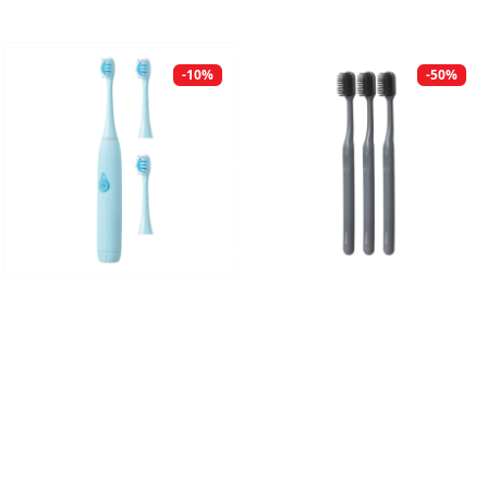
-10%
-50%