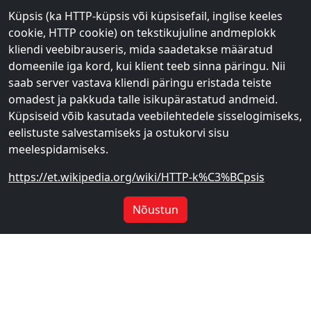
Küpsis (ka HTTP-küpsis või küpsisefail, inglise keeles
cookie, HTTP cookie) on tekstikujuline andmeplokk
kliendi veebibrauseris, mida saadetakse määratud
domeenile iga kord, kui klient teeb sinna päringu. Nii
saab server vastava kliendi päringu eristada teiste
omadest ja pakkuda talle isikupärastatud andmeid.
Küpsiseid võib kasutada veebilehtedele sisselogimiseks,
eelistuste salvestamiseks ja ostukorvi sisu
meelespidamiseks.
https://et.wikipedia.org/wiki/HTTP-k%C3%BCpsis
Nõustun