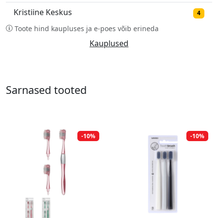
Kristiine Keskus
4
Toote hind kaupluses ja e-poes võib erineda
Kauplused
Sarnased tooted
-10%
-10%