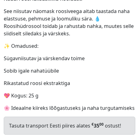
See niisutav näomask roosiveega aitab taastada naha
elastsuse, pehmuse ja loomuliku sära. 💧
Roosihüdrosool toidab ja rahustab nahka, muutes selle
siidiselt siledaks ja värskeks.
✨ Omadused:
Sügavniisutav ja värskendav toime
Sobib igale nahatüübile
Rikastatud roosi ekstraktiga
💖 Kogus: 25 g
🌸 Ideaalne kiireks lõõgastuseks ja naha turgutamiseks
€
00
Tasuta transport Eesti piires alates
35
ostust!