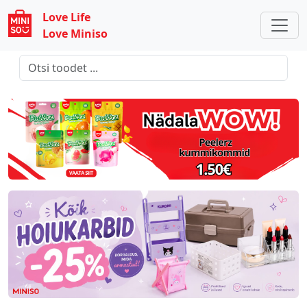
Love Life
Love Miniso