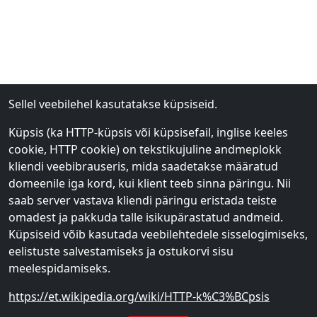
Sellel veebilehel kasutatakse küpsiseid.
Küpsis (ka HTTP-küpsis või küpsisefail, inglise keeles
cookie, HTTP cookie) on tekstikujuline andmeplokk
kliendi veebibrauseris, mida saadetakse määratud
domeenile iga kord, kui klient teeb sinna päringu. Nii
saab server vastava kliendi päringu eristada teiste
omadest ja pakkuda talle isikupärastatud andmeid.
Küpsiseid võib kasutada veebilehtedele sisselogimiseks,
eelistuste salvestamiseks ja ostukorvi sisu
meelespidamiseks.
https://et.wikipedia.org/wiki/HTTP-k%C3%BCpsis