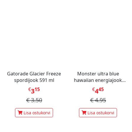
Gatorade Glacier Freeze
Monster ultra blue
spordijook 591 ml
hawaiian energiajook
473ml
€
15
€
45
3
4
€
3.50
€
4.95
Lisa ostukorvi
Lisa ostukorvi