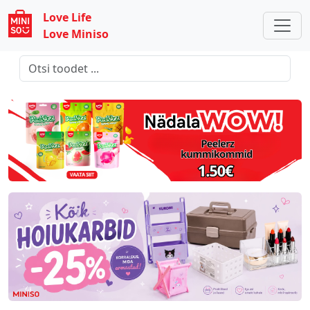
Love Life
Love Miniso