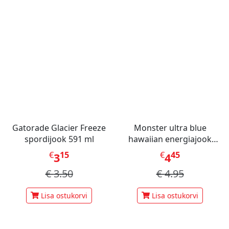
Gatorade Glacier Freeze
Monster ultra blue
spordijook 591 ml
hawaiian energiajook
473ml
€
15
€
45
3
4
€
3.50
€
4.95
Lisa ostukorvi
Lisa ostukorvi