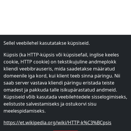
Sellel veebilehel kasutatakse küpsiseid.
Küpsis (ka HTTP-küpsis või küpsisefail, inglise keeles
cookie, HTTP cookie) on tekstikujuline andmeplokk
kliendi veebibrauseris, mida saadetakse määratud
domeenile iga kord, kui klient teeb sinna päringu. Nii
saab server vastava kliendi päringu eristada teiste
omadest ja pakkuda talle isikupärastatud andmeid.
Küpsiseid võib kasutada veebilehtedele sisselogimiseks,
eelistuste salvestamiseks ja ostukorvi sisu
meelespidamiseks.
https://et.wikipedia.org/wiki/HTTP-k%C3%BCpsis