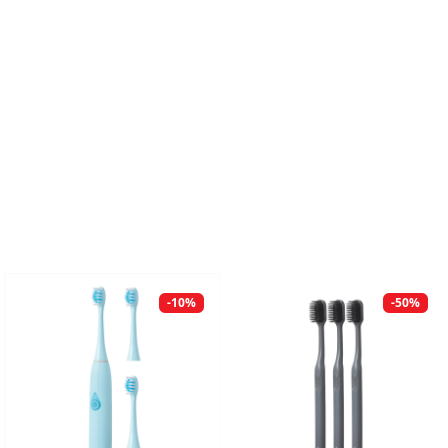
-10%
-50%