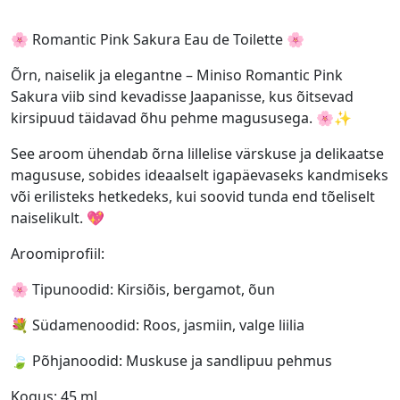
🌸 Romantic Pink Sakura Eau de Toilette 🌸
Õrn, naiselik ja elegantne – Miniso Romantic Pink
Sakura viib sind kevadisse Jaapanisse, kus õitsevad
kirsipuud täidavad õhu pehme magususega. 🌸✨
See aroom ühendab õrna lillelise värskuse ja delikaatse
magususe, sobides ideaalselt igapäevaseks kandmiseks
või erilisteks hetkedeks, kui soovid tunda end tõeliselt
naiselikult. 💖
Aroomiprofiil:
🌸 Tipunoodid: Kirsiõis, bergamot, õun
💐 Südamenoodid: Roos, jasmiin, valge liilia
🍃 Põhjanoodid: Muskuse ja sandlipuu pehmus
Kogus: 45 ml