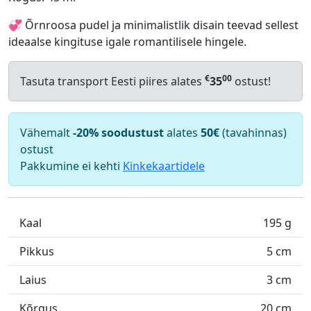
💞 Õrnroosa pudel ja minimalistlik disain teevad sellest
ideaalse kingituse igale romantilisele hingele.
€
00
Tasuta transport Eesti piires alates
35
ostust!
Vähemalt
-20% soodustust
alates
50€
(tavahinnas)
ostust
Pakkumine ei kehti
Kinkekaartidele
Kaal
195 g
Pikkus
5 cm
Laius
3 cm
Kõrgus
20 cm