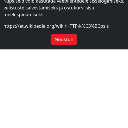
Küpsiseid võib kasutada veebilehtedele sisselogimiseks,
eelistuste salvestamiseks ja ostukorvi sisu
meelespidamiseks.
https://et.wikipedia.org/wiki/HTTP-k%C3%BCpsis
Nõustun