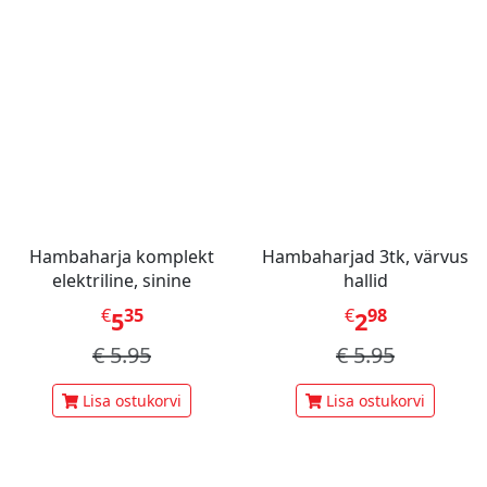
Hambaharja komplekt
Hambaharjad 3tk, värvus
elektriline, sinine
hallid
€
35
€
98
5
2
€
5.95
€
5.95
Lisa ostukorvi
Lisa ostukorvi