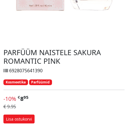
PARFÜÜM NAISTELE SAKURA
ROMANTIC PINK
6928075641390
Kosmeetika
Parfüümid
€
95
-10%
8
€ 9.95
Lisa ostukorvi