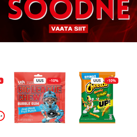
%
UUS
-10%
UUS
-10%