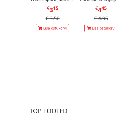
ml
473ml
€
15
€
45
3
4
€
3.50
€
4.95
Lisa ostukorvi
Lisa ostukorvi
TOP TOOTED