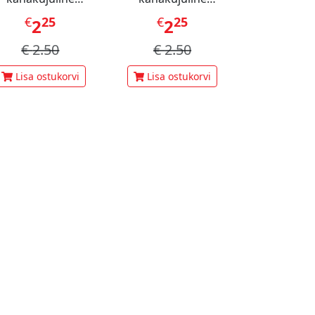
staatsiamaius 60 g
šokolaadimaius 60 g
€
25
€
25
€
1
2
2
3
€
2.50
€
2.50
€
3.
Lisa ostukorvi
Lisa ostukorvi
Lisa ost