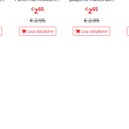
60 g
70 g
pi
€
65
€
65
2
2
€
2.95
€
2.95
Lisa ostukorvi
Lisa ostukorvi