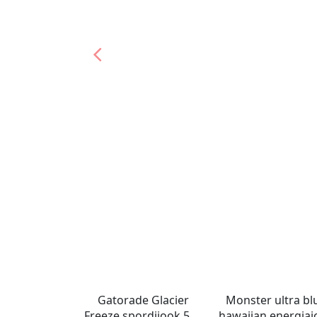
Gatorade Glacier
Monster ultra bl
Freeze spordijook 591
hawaiian energiaj