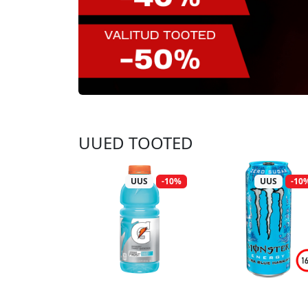
UUED TOOTED
UUS
-10%
UUS
-10