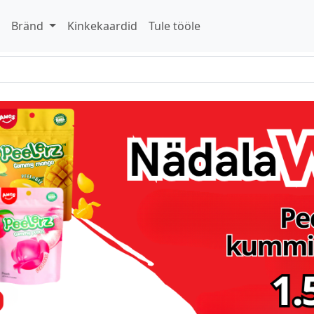
d
Bränd
Kinkekaardid
Tule tööle