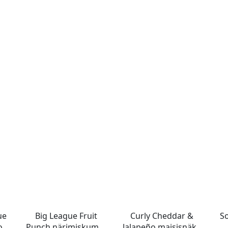
ue
Big League Fruit
Curly Cheddar &
S
ook
Punch närimiskumm
Jalapeño maisisnäkk