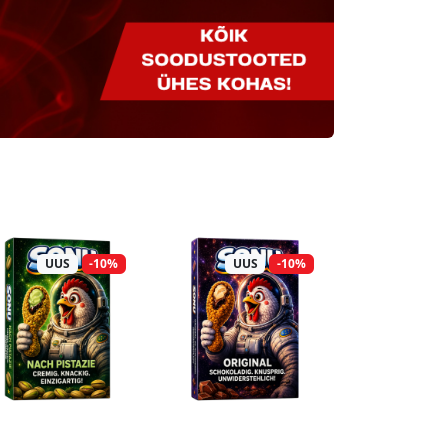
UUS
-10%
UUS
-10%
UUS