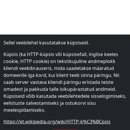
Sellel veebilehel kasutatakse küpsiseid.
Küpsis (ka HTTP-küpsis või küpsisefail, inglise keeles
cookie, HTTP cookie) on tekstikujuline andmeplokk
kliendi veebibrauseris, mida saadetakse määratud
domeenile iga kord, kui klient teeb sinna päringu. Nii
saab server vastava kliendi päringu eristada teiste
omadest ja pakkuda talle isikupärastatud andmeid.
Küpsiseid võib kasutada veebilehtedele sisselogimiseks,
eelistuste salvestamiseks ja ostukorvi sisu
meelespidamiseks.
https://et.wikipedia.org/wiki/HTTP-k%C3%BCpsis