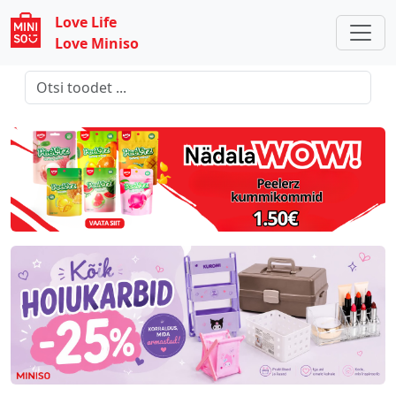
Love Life
Love Miniso