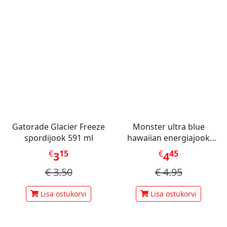
Gatorade Glacier Freeze
Monster ultra blue
spordijook 591 ml
hawaiian energiajook
473ml
€
15
€
45
3
4
€
3.50
€
4.95
Lisa ostukorvi
Lisa ostukorvi