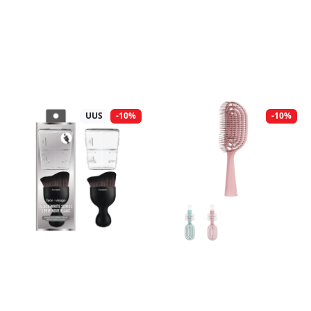
UUS
-10%
-10%