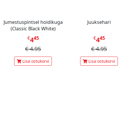
Jumestuspintsel hoidikuga
Juuksehari
(Classic Black White)
€
45
€
45
4
4
€
4.95
€
4.95
Lisa ostukorvi
Lisa ostukorvi