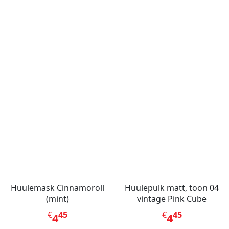
Huulemask Cinnamoroll
Huulepulk matt, toon 04
(mint)
vintage Pink Cube
€
45
€
45
4
4