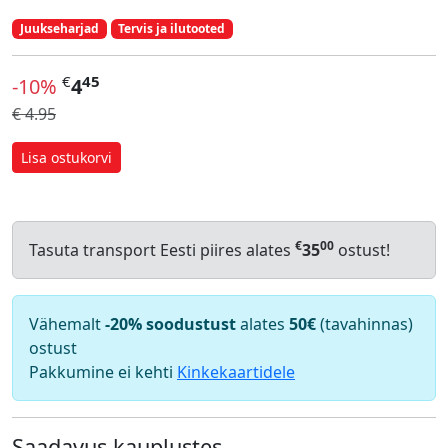
Juukseharjad
Tervis ja ilutooted
€
45
-10%
4
€ 4.95
Lisa ostukorvi
€
00
Tasuta transport Eesti piires alates
35
ostust!
Vähemalt
-20% soodustust
alates
50€
(tavahinnas)
ostust
Pakkumine ei kehti
Kinkekaartidele
Saadavus kauplustes