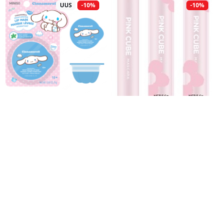
UUS
-10%
-10%