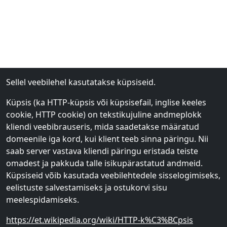
Sellel veebilehel kasutatakse küpsiseid.
Küpsis (ka HTTP-küpsis või küpsisefail, inglise keeles
cookie, HTTP cookie) on tekstikujuline andmeplokk
kliendi veebibrauseris, mida saadetakse määratud
domeenile iga kord, kui klient teeb sinna päringu. Nii
saab server vastava kliendi päringu eristada teiste
omadest ja pakkuda talle isikupärastatud andmeid.
Küpsiseid võib kasutada veebilehtedele sisselogimiseks,
eelistuste salvestamiseks ja ostukorvi sisu
meelespidamiseks.
https://et.wikipedia.org/wiki/HTTP-k%C3%BCpsis