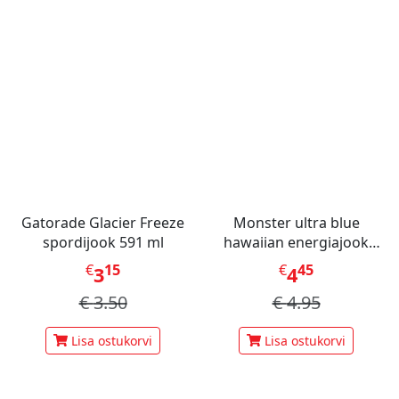
Gatorade Glacier Freeze
Monster ultra blue
spordijook 591 ml
hawaiian energiajook
473ml
€
15
€
45
3
4
€
3.50
€
4.95
Lisa ostukorvi
Lisa ostukorvi