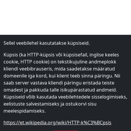
Sellel veebilehel kasutatakse küpsiseid.
Küpsis (ka HTTP-küpsis või küpsisefail, inglise keeles
cookie, HTTP cookie) on tekstikujuline andmeplokk
kliendi veebibrauseris, mida saadetakse määratud
domeenile iga kord, kui klient teeb sinna päringu. Nii
saab server vastava kliendi päringu eristada teiste
omadest ja pakkuda talle isikupärastatud andmeid.
Küpsiseid võib kasutada veebilehtedele sisselogimiseks,
eelistuste salvestamiseks ja ostukorvi sisu
meelespidamiseks.
https://et.wikipedia.org/wiki/HTTP-k%C3%BCpsis