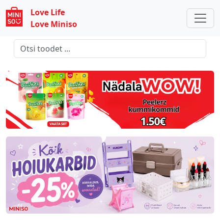
Love Life
Love Miniso