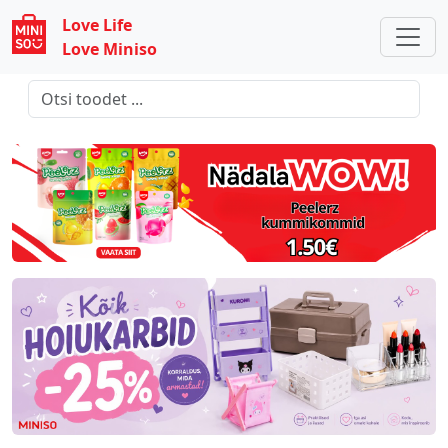
Love Life
Love Miniso