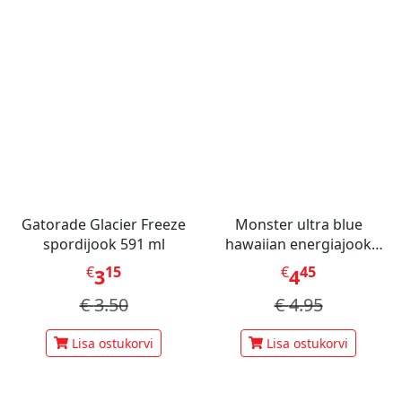
Gatorade Glacier Freeze
Monster ultra blue
spordijook 591 ml
hawaiian energiajook
473ml
€
15
€
45
3
4
€
3.50
€
4.95
Lisa ostukorvi
Lisa ostukorvi