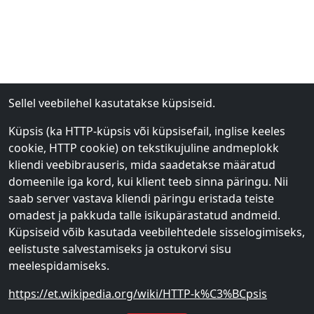
Sellel veebilehel kasutatakse küpsiseid.
Küpsis (ka HTTP-küpsis või küpsisefail, inglise keeles
cookie, HTTP cookie) on tekstikujuline andmeplokk
kliendi veebibrauseris, mida saadetakse määratud
domeenile iga kord, kui klient teeb sinna päringu. Nii
saab server vastava kliendi päringu eristada teiste
omadest ja pakkuda talle isikupärastatud andmeid.
Küpsiseid võib kasutada veebilehtedele sisselogimiseks,
eelistuste salvestamiseks ja ostukorvi sisu
meelespidamiseks.
https://et.wikipedia.org/wiki/HTTP-k%C3%BCpsis