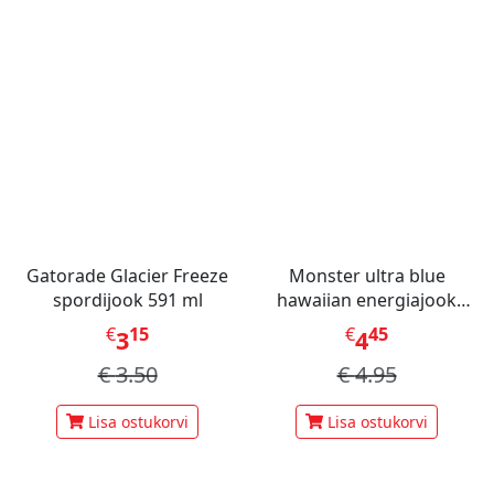
Gatorade Glacier Freeze
Monster ultra blue
spordijook 591 ml
hawaiian energiajook
473ml
€
15
€
45
3
4
€
3.50
€
4.95
Lisa ostukorvi
Lisa ostukorvi