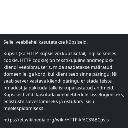
Sellel veebilehel kasutatakse küpsiseid.
Küpsis (ka HTTP-küpsis või küpsisefail, inglise keeles
cookie, HTTP cookie) on tekstikujuline andmeplokk
kliendi veebibrauseris, mida saadetakse määratud
domeenile iga kord, kui klient teeb sinna päringu. Nii
saab server vastava kliendi päringu eristada teiste
omadest ja pakkuda talle isikupärastatud andmeid.
Küpsiseid võib kasutada veebilehtedele sisselogimiseks,
eelistuste salvestamiseks ja ostukorvi sisu
meelespidamiseks.
https://et.wikipedia.org/wiki/HTTP-k%C3%BCpsis