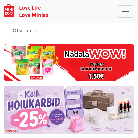
Love Life
Love Miniso