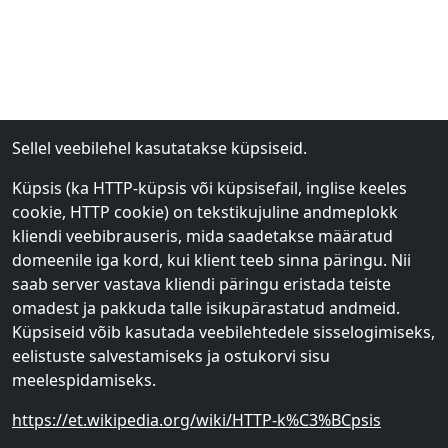
Sellel veebilehel kasutatakse küpsiseid.
Küpsis (ka HTTP-küpsis või küpsisefail, inglise keeles
cookie, HTTP cookie) on tekstikujuline andmeplokk
kliendi veebibrauseris, mida saadetakse määratud
domeenile iga kord, kui klient teeb sinna päringu. Nii
saab server vastava kliendi päringu eristada teiste
omadest ja pakkuda talle isikupärastatud andmeid.
Küpsiseid võib kasutada veebilehtedele sisselogimiseks,
eelistuste salvestamiseks ja ostukorvi sisu
meelespidamiseks.
https://et.wikipedia.org/wiki/HTTP-k%C3%BCpsis