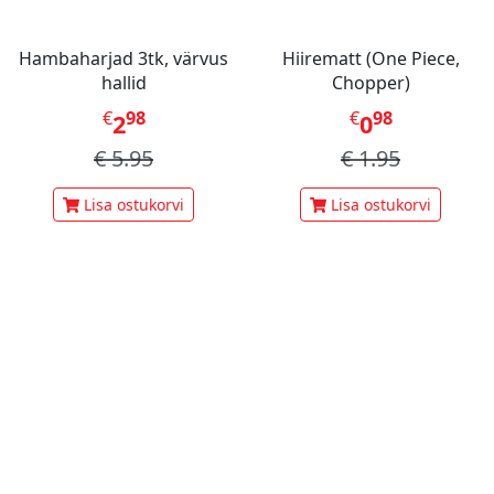
Hambaharjad 3tk, värvus
Hiirematt (One Piece,
hallid
Chopper)
€
98
€
98
2
0
€
5.95
€
1.95
Lisa ostukorvi
Lisa ostukorvi