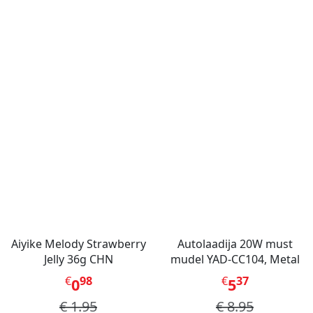
Aiyike Melody Strawberry
Autolaadija 20W must
Jelly 36g CHN
mudel YAD-CC104, Metal
€
98
€
37
0
5
€
1.95
€
8.95