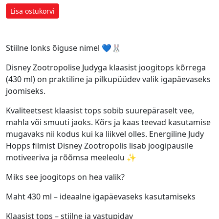
Lisa ostukorvi
Stiilne lonks õiguse nimel 💙🐰
Disney Zootropolise Judyga klaasist joogitops kõrrega
(430 ml) on praktiline ja pilkupüüdev valik igapäevaseks
joomiseks.
Kvaliteetsest klaasist tops sobib suurepäraselt vee,
mahla või smuuti jaoks. Kõrs ja kaas teevad kasutamise
mugavaks nii kodus kui ka liikvel olles. Energiline Judy
Hopps filmist Disney Zootropolis lisab joogipausile
motiveeriva ja rõõmsa meeleolu ✨
Miks see joogitops on hea valik?
Maht 430 ml – ideaalne igapäevaseks kasutamiseks
Klaasist tops – stiilne ja vastupidav