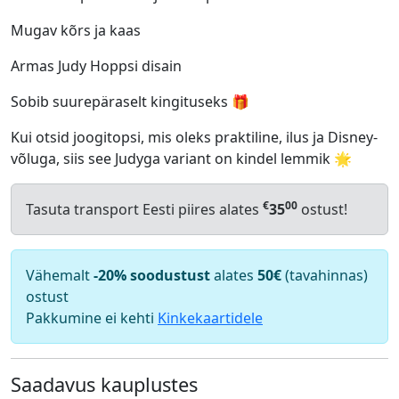
Mugav kõrs ja kaas
Armas Judy Hoppsi disain
Sobib suurepäraselt kingituseks 🎁
Kui otsid joogitopsi, mis oleks praktiline, ilus ja Disney-
võluga, siis see Judyga variant on kindel lemmik 🌟
€
00
Tasuta transport Eesti piires alates
35
ostust!
Vähemalt
-20% soodustust
alates
50€
(tavahinnas)
ostust
Pakkumine ei kehti
Kinkekaartidele
Saadavus kauplustes