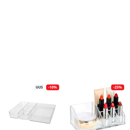
UUS
-10%
-25%