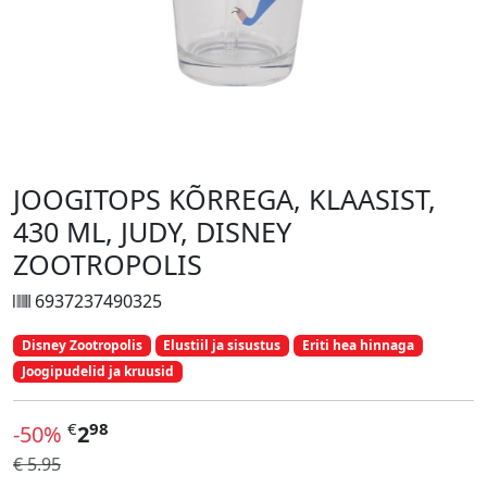
JOOGITOPS KÕRREGA, KLAASIST,
430 ML, JUDY, DISNEY
ZOOTROPOLIS
6937237490325
Disney Zootropolis
Elustiil ja sisustus
Eriti hea hinnaga
Joogipudelid ja kruusid
€
98
-50%
2
€ 5.95