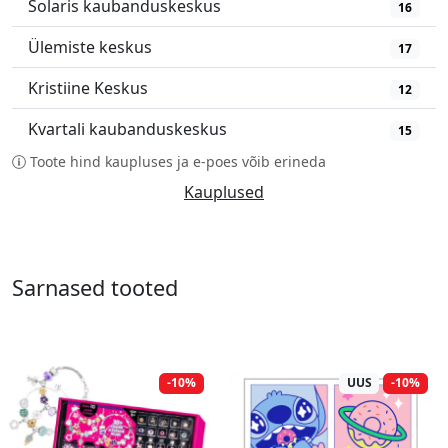
Solaris kaubanduskeskus
16
Ülemiste keskus
17
Kristiine Keskus
12
Kvartali kaubanduskeskus
15
Toote hind kaupluses ja e-poes võib erineda
Kauplused
Sarnased tooted
-10%
UUS
-10%