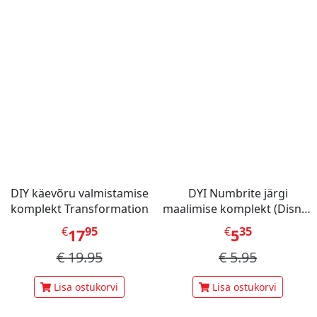
DIY käevõru valmistamise
DYI Numbrite järgi
komplekt Transformation
maalimise komplekt (Disney
Stitch Dinner Party)
€
95
€
35
17
5
€
19.95
€
5.95
Lisa ostukorvi
Lisa ostukorvi