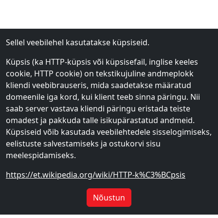
Sellel veebilehel kasutatakse küpsiseid.
Küpsis (ka HTTP-küpsis või küpsisefail, inglise keeles
cookie, HTTP cookie) on tekstikujuline andmeplokk
kliendi veebibrauseris, mida saadetakse määratud
domeenile iga kord, kui klient teeb sinna päringu. Nii
saab server vastava kliendi päringu eristada teiste
omadest ja pakkuda talle isikupärastatud andmeid.
Küpsiseid võib kasutada veebilehtedele sisselogimiseks,
eelistuste salvestamiseks ja ostukorvi sisu
meelespidamiseks.
https://et.wikipedia.org/wiki/HTTP-k%C3%BCpsis
Nõustun