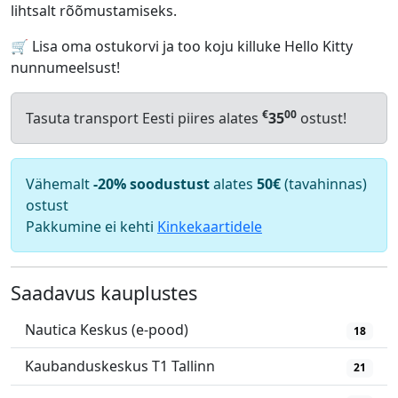
lihtsalt rõõmustamiseks.
🛒 Lisa oma ostukorvi ja too koju killuke Hello Kitty
nunnumeelsust!
€
00
Tasuta transport Eesti piires alates
35
ostust!
Vähemalt
-20% soodustust
alates
50€
(tavahinnas)
ostust
Pakkumine ei kehti
Kinkekaartidele
Saadavus kauplustes
Nautica Keskus (e-pood)
18
Kaubanduskeskus T1 Tallinn
21