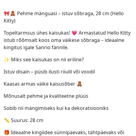
🎀🧸 Pehme mänguasi – istuv sõbraga, 28 cm (Hello
Kitty)
Topeltarmsus ühes kaisukas! 💗 Armastatud Hello Kitty
istub rõõmsalt koos oma väikese sõbraga – ideaalne
kingitus igale Sanrio fännile.
✨ Miks see kaisukas on nii eriline?
Istuv disain – püsib ilusti riiulil või voodil
Kaasas armas väike kaisusõber 🧸
Mõnusalt pehme ja kvaliteetne plüüs
Sobib nii mängimiseks kui ka dekoratsiooniks
📏 Suurus: 28 cm
🎁 Ideaalne kingiidee sünnipäevaks, tähtpäevaks või