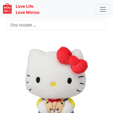
Love Life
Love Miniso