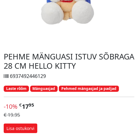
PEHME MÄNGUASI ISTUV SÕBRAGA
28 CM HELLO KITTY
6937492446129
Laste rõõm
Mänguasjad
Pehmed mängasjad ja padjad
€
95
-10%
17
€ 19.95
Lisa ostukorvi