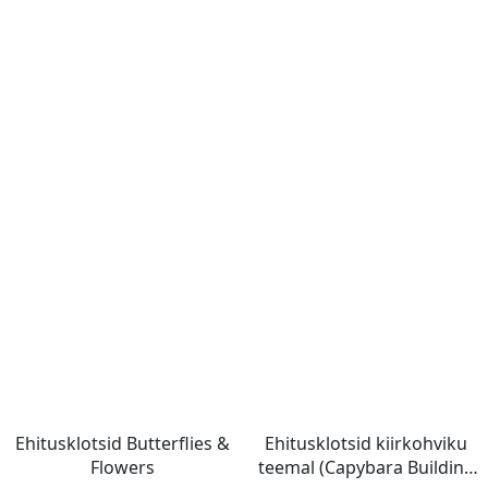
Ehitusklotsid Butterflies &
Ehitusklotsid kiirkohviku
Flowers
teemal (Capybara Building