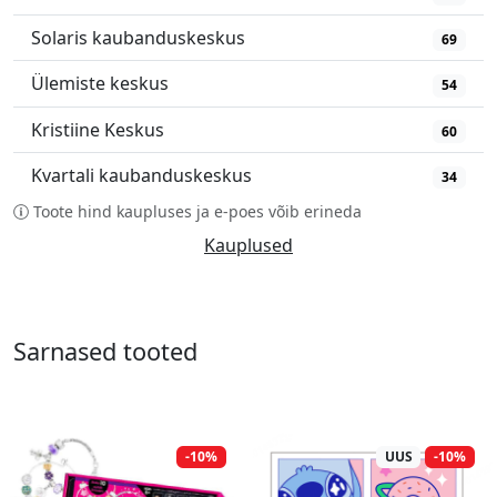
Solaris kaubanduskeskus
69
Ülemiste keskus
54
Kristiine Keskus
60
Kvartali kaubanduskeskus
34
Toote hind kaupluses ja e-poes võib erineda
Kauplused
Sarnased tooted
-10%
UUS
-10%