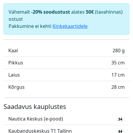
Vähemalt
-20% soodustust
alates
50€
(tavahinnas)
ostust
Pakkumine ei kehti
Kinkekaartidele
Kaal
280 g
Pikkus
35 cm
Laius
17 cm
Kõrgus
28 cm
Saadavus kauplustes
Nautica Keskus (e-pood)
34
Kaubanduskeskus T1 Tallinn
44