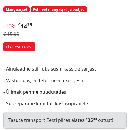
Mänguasjad
Pehmed mängasjad ja padjad
€
35
-10%
14
€ 15.95
Lisa ostukorvi
- Ainulaadne stiil, üks sushi kasside sarjast
- Vastupidav, ei deformeeru kergesti
- Ülimalt pehme puudutades
- Suurepärane kingitus kassisõpradele
€
00
Tasuta transport Eesti piires alates
35
ostust!