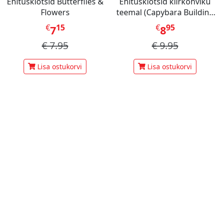
Ehitusklotsid Butterflies &
Ehitusklotsid kiirkohviku
Flowers
teemal (Capybara Building
Blocks)
€
15
€
95
7
8
€
7.95
€
9.95
Lisa ostukorvi
Lisa ostukorvi