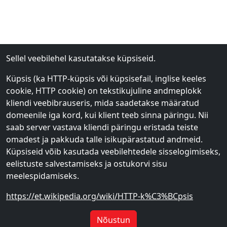
Sellel veebilehel kasutatakse küpsiseid.
Küpsis (ka HTTP-küpsis või küpsisefail, inglise keeles
cookie, HTTP cookie) on tekstikujuline andmeplokk
kliendi veebibrauseris, mida saadetakse määratud
domeenile iga kord, kui klient teeb sinna päringu. Nii
saab server vastava kliendi päringu eristada teiste
omadest ja pakkuda talle isikupärastatud andmeid.
Küpsiseid võib kasutada veebilehtedele sisselogimiseks,
eelistuste salvestamiseks ja ostukorvi sisu
meelespidamiseks.
https://et.wikipedia.org/wiki/HTTP-k%C3%BCpsis
Nõustun