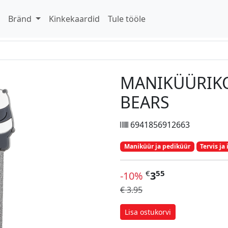
d
Bränd
Kinkekaardid
Tule tööle
MANIKÜÜRIKO
BEARS
6941856912663
Maniküür ja pediküür
Tervis ja
€
55
-10%
3
€ 3.95
Lisa ostukorvi