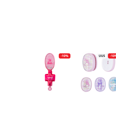
-10%
UUS
-10