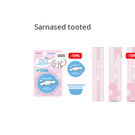
Sarnased tooted
UUS
-10%
-10