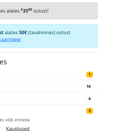
€
00
res alates
35
ostust!
st
alates
50€
(tavahinnas) ostust
kaartidele
es
1
16
6
3
es võib erineda
Kauplused