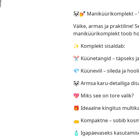
🐼💅 Maniküürikomplekt – 
Väike, armas ja praktiline!
maniküürikomplekt toob ho
✨ Komplekt sisaldab:
✂️ Küünetangid – täpseks j
💎 Küüneviil – sileda ja hoo
🐼 Armsa karu-detailiga dis
💖 Miks see on tore valik?
🎁 Ideaalne kingitus multik
👝 Kompaktne – sobib kosmee
🧴 Igapäevaseks kasutamisek