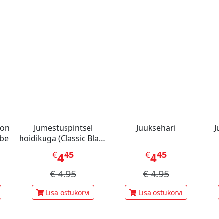
oon
Jumestuspintsel
Juuksehari
J
ube
hoidikuga (Classic Black
White)
€
45
€
45
4
4
€
4.95
€
4.95
Lisa ostukorvi
Lisa ostukorvi