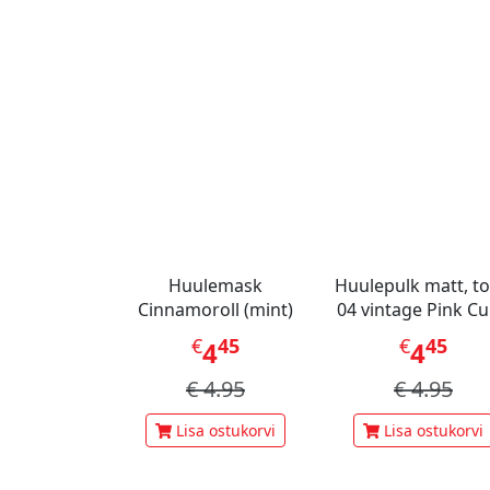
Huulemask
Huulepulk matt, t
Cinnamoroll (mint)
04 vintage Pink C
€
45
€
45
4
4
€
4.95
€
4.95
Lisa ostukorvi
Lisa ostukorvi