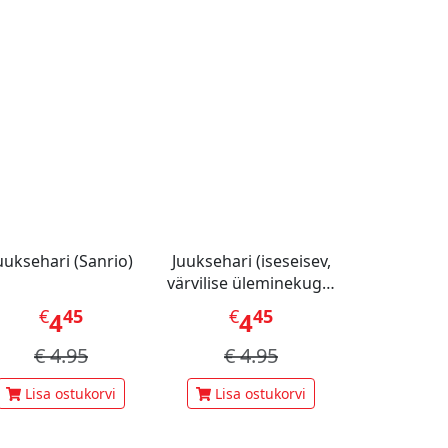
uuksehari (Sanrio)
Juuksehari (iseseisev,
värvilise üleminekuga,
Cushion Brush)
€
45
€
45
4
4
€
4.95
€
4.95
Lisa ostukorvi
Lisa ostukorvi