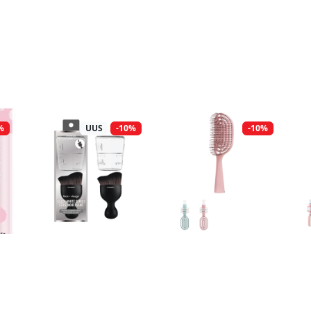
%
UUS
-10%
-10%