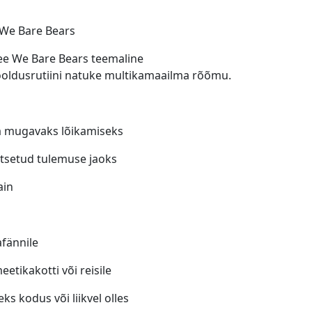
We Bare Bears
 See We Bare Bears teemaline
oldusrutiini natuke multikamaailma rõõmu.
a mugavaks lõikamiseks
litsetud tulemuse jaoks
ain
afännile
tikakotti või reisile
s kodus või liikvel olles