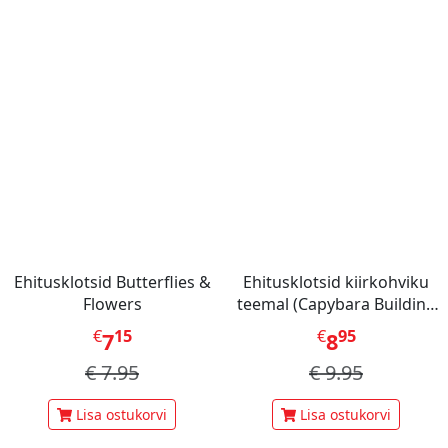
Ehitusklotsid Butterflies &
Ehitusklotsid kiirkohviku
Flowers
teemal (Capybara Building
Blocks)
€
15
€
95
7
8
€
7.95
€
9.95
Lisa ostukorvi
Lisa ostukorvi