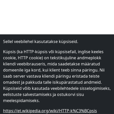
Sellel veebilehel kasutatakse küpsiseid.
Küpsis (ka HTTP-küpsis või küpsisefail, inglise keeles
cookie, HTTP cookie) on tekstikujuline andmeplokk
kliendi veebibrauseris, mida saadetakse määratud
domeenile iga kord, kui klient teeb sinna päringu. Nii
saab server vastava kliendi päringu eristada teiste
omadest ja pakkuda talle isikupärastatud andmeid.
Küpsiseid võib kasutada veebilehtedele sisselogimiseks,
eelistuste salvestamiseks ja ostukorvi sisu
meelespidamiseks.
https://et.wikipedia.org/wiki/HTTP-k%C3%BCpsis