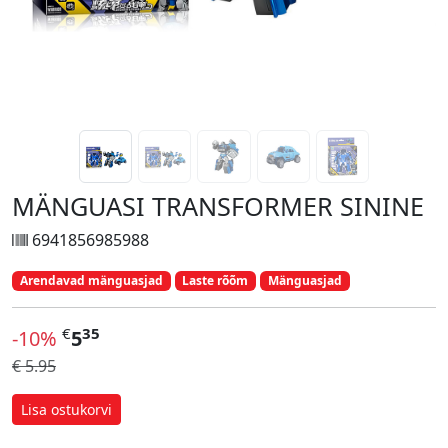
MÄNGUASI TRANSFORMER SININE
6941856985988
Arendavad mänguasjad
Laste rõõm
Mänguasjad
€
35
-10%
5
€ 5.95
Lisa ostukorvi