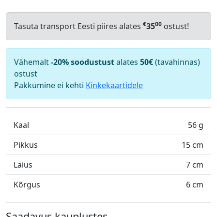
€
00
Tasuta transport Eesti piires alates
35
ostust!
Vähemalt
-20% soodustust
alates
50€
(tavahinnas)
ostust
Pakkumine ei kehti
Kinkekaartidele
Kaal
56 g
Pikkus
15 cm
Laius
7 cm
Kõrgus
6 cm
Saadavus kauplustes