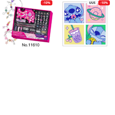
-10%
UUS
-10%