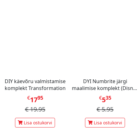
DIY käevõru valmistamise
DYI Numbrite järgi
komplekt Transformation
maalimise komplekt (Disney
Stitch Dinner Party)
€
95
€
35
17
5
€
19.95
€
5.95
Lisa ostukorvi
Lisa ostukorvi