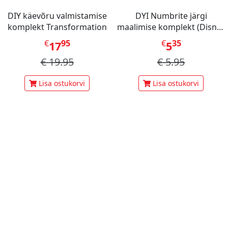
DIY käevõru valmistamise
DYI Numbrite järgi
komplekt Transformation
maalimise komplekt (Disney
Stitch Dinner Party)
€
95
€
35
17
5
€
19.95
€
5.95
Lisa ostukorvi
Lisa ostukorvi