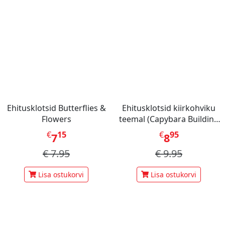
Ehitusklotsid Butterflies &
Ehitusklotsid kiirkohviku
Flowers
teemal (Capybara Building
Blocks)
€
15
€
95
7
8
€
7.95
€
9.95
Lisa ostukorvi
Lisa ostukorvi