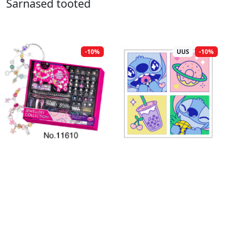
Sarnased tooted
-10%
UUS
-10%