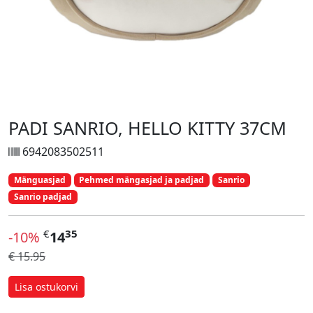
PADI SANRIO, HELLO KITTY 37CM
6942083502511
Mänguasjad
Pehmed mängasjad ja padjad
Sanrio
Sanrio padjad
€
35
-10%
14
€ 15.95
Lisa ostukorvi