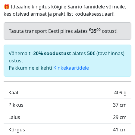
🎁 Ideaalne kingitus kõigile Sanrio fännidele või neile,
kes otsivad armsat ja praktilist koduaksessuaari!
€
00
Tasuta transport Eesti piires alates
35
ostust!
Vähemalt
-20% soodustust
alates
50€
(tavahinnas)
ostust
Pakkumine ei kehti
Kinkekaartidele
Kaal
409 g
Pikkus
37 cm
Laius
29 cm
Kõrgus
41 cm