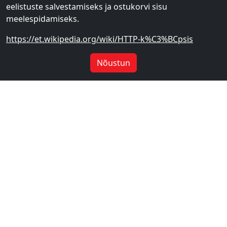
eelistuste salvestamiseks ja ostukorvi sisu
meelespidamiseks.
https://et.wikipedia.org/wiki/HTTP-k%C3%BCpsis
Nõustun