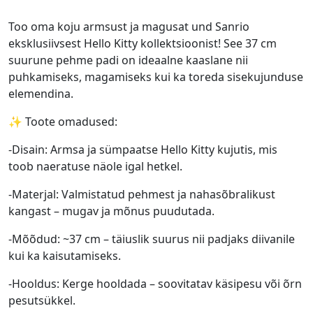
Too oma koju armsust ja magusat und Sanrio
eksklusiivsest Hello Kitty kollektsioonist! See 37 cm
suurune pehme padi on ideaalne kaaslane nii
puhkamiseks, magamiseks kui ka toreda sisekujunduse
elemendina.
✨ Toote omadused:
-Disain: Armsa ja sümpaatse Hello Kitty kujutis, mis
toob naeratuse näole igal hetkel.
-Materjal: Valmistatud pehmest ja nahasõbralikust
kangast – mugav ja mõnus puudutada.
-Mõõdud: ~37 cm – täiuslik suurus nii padjaks diivanile
kui ka kaisutamiseks.
-Hooldus: Kerge hooldada – soovitatav käsipesu või õrn
pesutsükkel.