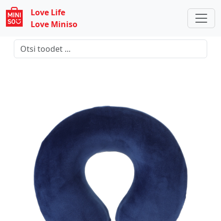
Love Life
Love Miniso