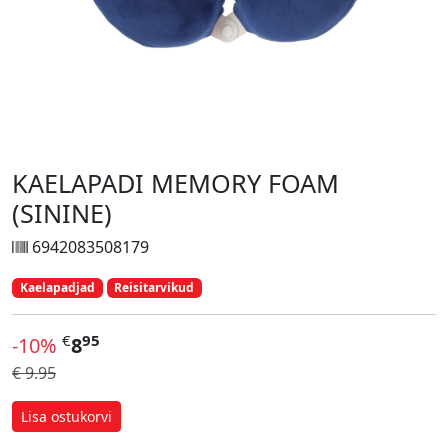
KAELAPADI MEMORY FOAM
(SININE)
6942083508179
Kaelapadjad
Reisitarvikud
€
95
-10%
8
€ 9.95
Lisa ostukorvi