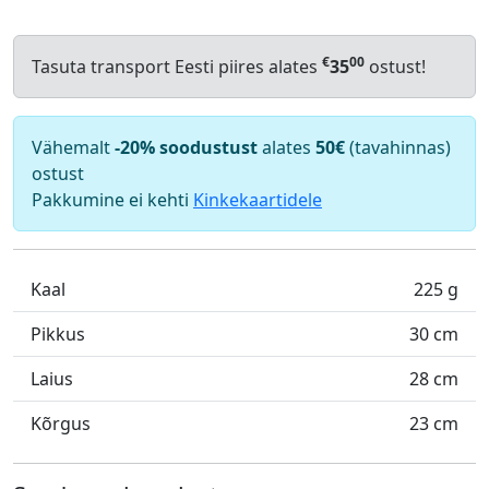
€
00
Tasuta transport Eesti piires alates
35
ostust!
Vähemalt
-20% soodustust
alates
50€
(tavahinnas)
ostust
Pakkumine ei kehti
Kinkekaartidele
Kaal
225 g
Pikkus
30 cm
Laius
28 cm
Kõrgus
23 cm