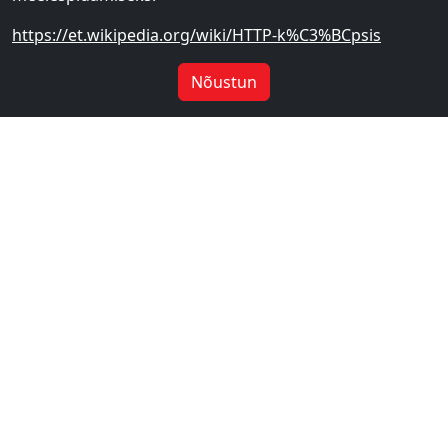
https://et.wikipedia.org/wiki/HTTP-k%C3%BCpsis
Nõustun