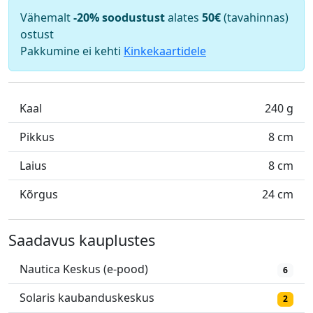
Vähemalt
-20% soodustust
alates
50€
(tavahinnas)
ostust
Pakkumine ei kehti
Kinkekaartidele
Kaal
240 g
Pikkus
8 cm
Laius
8 cm
Kõrgus
24 cm
Saadavus kauplustes
Nautica Keskus (e-pood)
6
Solaris kaubanduskeskus
2