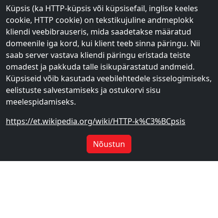
Küpsis (ka HTTP-küpsis või küpsisefail, inglise keeles
cookie, HTTP cookie) on tekstikujuline andmeplokk
kliendi veebibrauseris, mida saadetakse määratud
domeenile iga kord, kui klient teeb sinna päringu. Nii
saab server vastava kliendi päringu eristada teiste
omadest ja pakkuda talle isikupärastatud andmeid.
Küpsiseid võib kasutada veebilehtedele sisselogimiseks,
eelistuste salvestamiseks ja ostukorvi sisu
meelespidamiseks.
https://et.wikipedia.org/wiki/HTTP-k%C3%BCpsis
Nõustun