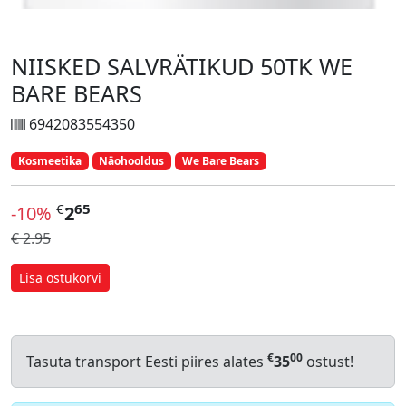
NIISKED SALVRÄTIKUD 50TK WE
BARE BEARS
6942083554350
Kosmeetika
Näohooldus
We Bare Bears
€
65
-10%
2
€ 2.95
Lisa ostukorvi
€
00
Tasuta transport Eesti piires alates
35
ostust!