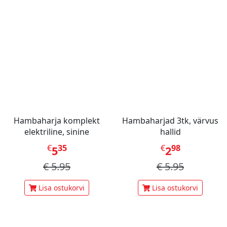
Hambaharja komplekt
Hambaharjad 3tk, värvus
elektriline, sinine
hallid
€
35
€
98
5
2
€
5.95
€
5.95
Lisa ostukorvi
Lisa ostukorvi