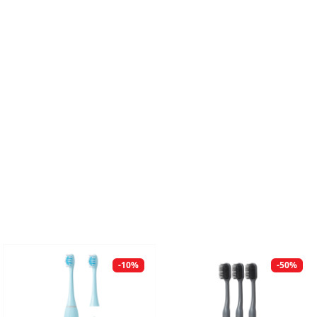
-10%
-50%