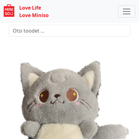
Love Life
Love Miniso