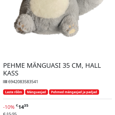
PEHME MÄNGUASI 35 CM, HALL
KASS
6942083583541
Laste rõõm
Mänguasjad
Pehmed mängasjad ja padjad
€
35
-10%
14
€ 15.95