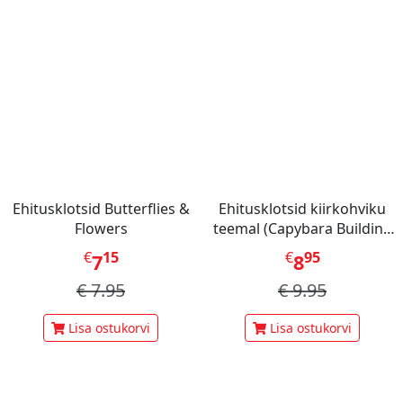
Ehitusklotsid Butterflies &
Ehitusklotsid kiirkohviku
Flowers
teemal (Capybara Building
Blocks)
€
15
€
95
7
8
€
7.95
€
9.95
Lisa ostukorvi
Lisa ostukorvi