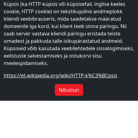
Küpsis (ka HTTP-küpsis või küpsisefail, inglise keeles
cookie, HTTP cookie) on tekstikujuline andmeplokk
kliendi veebibrauseris, mida saadetakse määratud
domeenile iga kord, kui klient teeb sinna päringu. Nii
saab server vastava kliendi päringu eristada teiste
omadest ja pakkuda talle isikupärastatud andmeid.
Küpsiseid võib kasutada veebilehtedele sisselogimiseks,
eelistuste salvestamiseks ja ostukorvi sisu
meelespidamiseks.
https://et.wikipedia.org/wiki/HTTP-k%C3%BCpsis
Nõustun