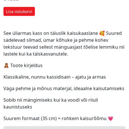
Lisa ostukorvi
See üliarmas kass on täiuslik kaisukaaslane 🥰 Suured
sädelevad silmad, ümar kõhuke ja pehme kohev
tekstuur teevad sellest mänguasjast tõelise lemmiku nii
lastele kui ka täiskasvanutele.
🧸 Toote kirjeldus
Klassikaline, nunnu kassidisain – ajatu ja armas
Väga pehme ja mõnus materjal, ideaalne kaisutamiseks
Sobib nii mängimiseks kui ka voodi või riiuli
kaunistuseks
Suurem formaat (35 cm) = rohkem kaisurõõmu 💗