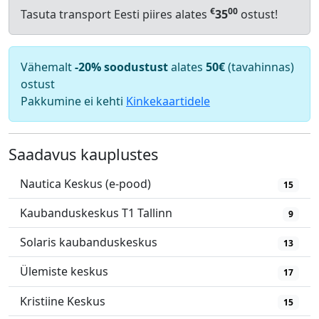
€
00
Tasuta transport Eesti piires alates
35
ostust!
Vähemalt
-20% soodustust
alates
50€
(tavahinnas)
ostust
Pakkumine ei kehti
Kinkekaartidele
Saadavus kauplustes
Nautica Keskus (e-pood)
15
Kaubanduskeskus T1 Tallinn
9
Solaris kaubanduskeskus
13
Ülemiste keskus
17
Kristiine Keskus
15