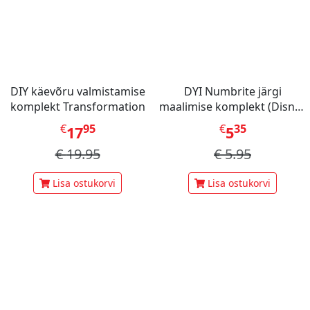
DIY käevõru valmistamise
DYI Numbrite järgi
komplekt Transformation
maalimise komplekt (Disney
Stitch Dinner Party)
€
95
€
35
17
5
€
19.95
€
5.95
Lisa ostukorvi
Lisa ostukorvi