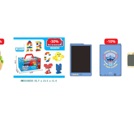
%
-30%
-10%