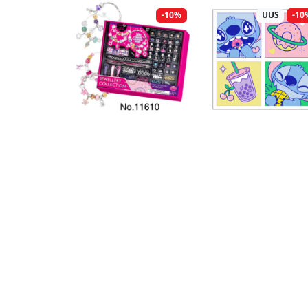
-10%
UUS
-10