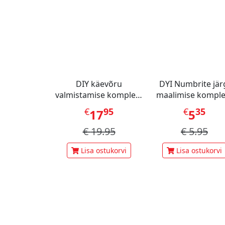
DIY käevõru
DYI Numbrite jär
valmistamise komplekt
maalimise komple
Transformation
(Disney Stitch Din
€
95
€
35
17
5
Party)
€
19.95
€
5.95
Lisa ostukorvi
Lisa ostukorvi