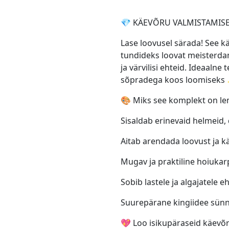
💎 KÄEVÕRU VALMISTAMIS
Lase loovusel särada! See 
tundideks loovat meisterd
ja värvilisi ehteid. Ideaalne
sõpradega koos loomiseks
🎨 Miks see komplekt on l
Sisaldab erinevaid helmeid, d
Aitab arendada loovust ja kä
Mugav ja praktiline hoiukar
Sobib lastele ja algajatele e
Suurepärane kingiidee sünn
💖 Loo isikupäraseid käevõr