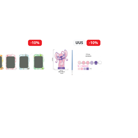
-10%
UUS
-10%