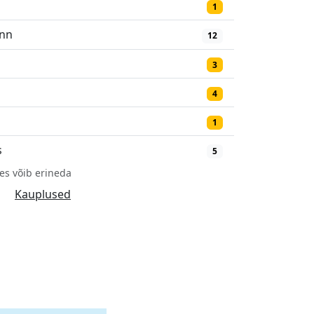
1
inn
12
3
4
1
s
5
es võib erineda
Kauplused