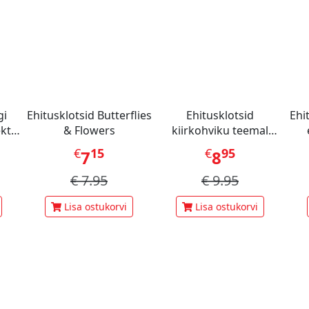
gi
Ehitusklotsid Butterflies
Ehitusklotsid
Ehi
kt
& Flowers
kiirkohviku teemal
ner
(Capybara Building
€
15
€
95
7
8
Blocks)
€
7.95
€
9.95
Lisa ostukorvi
Lisa ostukorvi