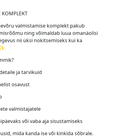
E KOMPLEKT
käevõru valmistamise komplekt pakub
amisrõõmu ning võimaldab luua omanäolisi
 tegevus nii üksi nokitsemiseks kui ka
 ✨
emmik?
etaile ja tarvikuid
elist osavust
p
hete valmistajatele
ipäevaks või vaba aja sisustamiseks
usid, mida kanda ise või kinkida sõbrale.