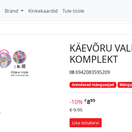
d
Bränd
Kinkekaardid
Tule tööle
KÄEVÕRU VAL
KOMPLEKT
6942083595209
Arendavad mänguasjad
Mängu
€
95
-10%
8
€ 9.95
Lisa ostukorvi