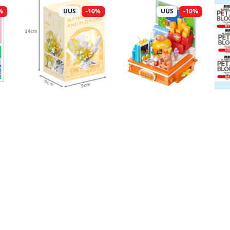
%
UUS
-10%
UUS
-10%