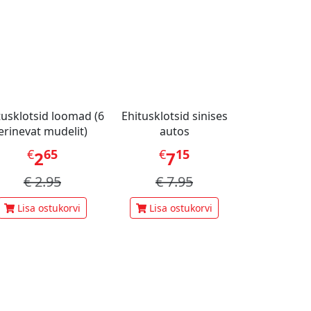
tusklotsid loomad (6
Ehitusklotsid sinises
erinevat mudelit)
autos
€
65
€
15
2
7
€
2.95
€
7.95
Lisa ostukorvi
Lisa ostukorvi