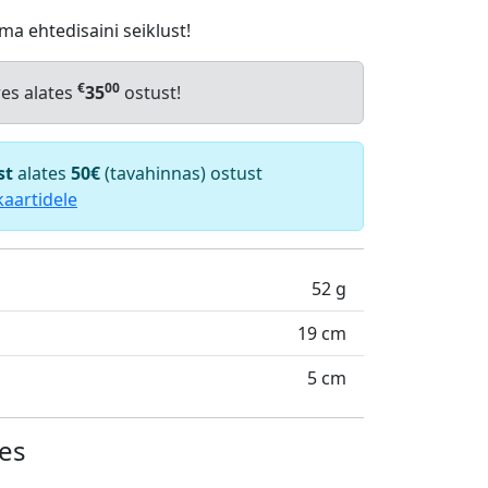
ma ehtedisaini seiklust!
€
00
res alates
35
ostust!
st
alates
50€
(tavahinnas) ostust
kaartidele
52 g
19 cm
5 cm
es