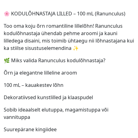
🌸 KODULÕHNASTAJA LILLED – 100 mL (Ranunculus)
Too oma koju õrn romantiline lillelõhn! Ranunculus
kodulõhnastaja ühendab pehme aroomi ja kauni
lilledega disaini, mis toimib ühtaegu nii lõhnastajana kui
ka stiilse sisustuselemendina ✨
🌿 Miks valida Ranunculus kodulõhnastaja?
Õrn ja elegantne lilleline aroom
100 mL – kauakestev lõhn
Dekoratiivsed kunstlilled ja klaaspudel
Sobib ideaalselt elutuppa, magamistuppa või
vannituppa
Suurepärane kingiidee