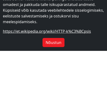
omadest ja pakkuda talle isikupärastatud andmeid.
Küpsiseid võib kasutada veebilehtedele sisselogimiseks,
eelistuste salvestamiseks ja ostukorvi sisu
meelespidamiseks.
https://et.wikipedia.org/wiki/HTTP-k%C3%BCpsis
Nõustun