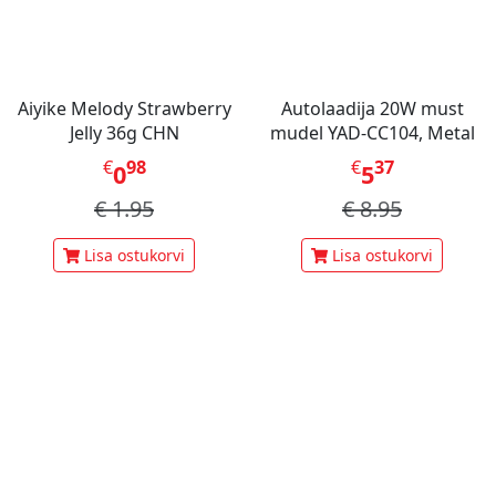
Aiyike Melody Strawberry
Autolaadija 20W must
Jelly 36g CHN
mudel YAD-CC104, Metal
€
98
€
37
0
5
€
1.95
€
8.95
Lisa ostukorvi
Lisa ostukorvi