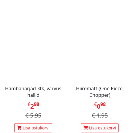
Hambaharjad 3tk, värvus
Hiirematt (One Piece,
hallid
Chopper)
€
98
€
98
2
0
€
5.95
€
1.95
Lisa ostukorvi
Lisa ostukorvi