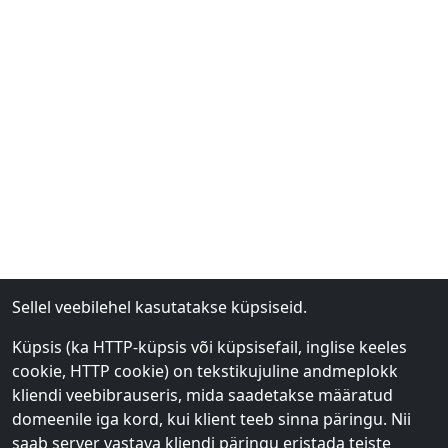
Sellel veebilehel kasutatakse küpsiseid.
Küpsis (ka HTTP-küpsis või küpsisefail, inglise keeles
cookie, HTTP cookie) on tekstikujuline andmeplokk
kliendi veebibrauseris, mida saadetakse määratud
domeenile iga kord, kui klient teeb sinna päringu. Nii
saab server vastava kliendi päringu eristada teiste