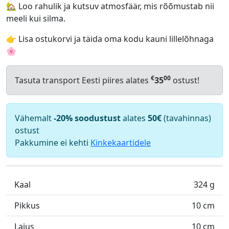
🏡 Loo rahulik ja kutsuv atmosfäär, mis rõõmustab nii
meeli kui silma.
👉 Lisa ostukorvi ja täida oma kodu kauni lillelõhnaga
🌸
€
00
Tasuta transport Eesti piires alates
35
ostust!
Vähemalt
-20% soodustust
alates
50€
(tavahinnas)
ostust
Pakkumine ei kehti
Kinkekaartidele
Kaal
324 g
Pikkus
10 cm
Laius
10 cm