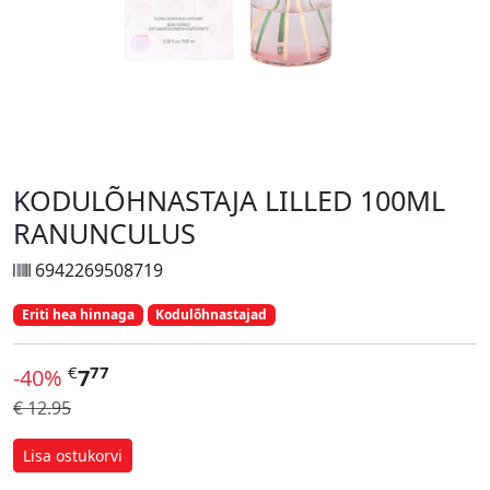
KODULÕHNASTAJA LILLED 100ML
RANUNCULUS
6942269508719
Eriti hea hinnaga
Kodulõhnastajad
€
77
-40%
7
€ 12.95
Lisa ostukorvi