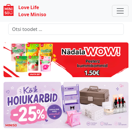
Love Life
Love Miniso