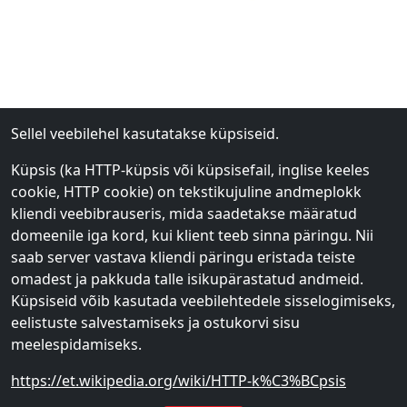
Sellel veebilehel kasutatakse küpsiseid.
Küpsis (ka HTTP-küpsis või küpsisefail, inglise keeles
cookie, HTTP cookie) on tekstikujuline andmeplokk
kliendi veebibrauseris, mida saadetakse määratud
domeenile iga kord, kui klient teeb sinna päringu. Nii
saab server vastava kliendi päringu eristada teiste
omadest ja pakkuda talle isikupärastatud andmeid.
Küpsiseid võib kasutada veebilehtedele sisselogimiseks,
eelistuste salvestamiseks ja ostukorvi sisu
meelespidamiseks.
https://et.wikipedia.org/wiki/HTTP-k%C3%BCpsis