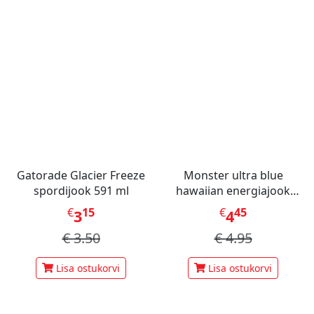
Gatorade Glacier Freeze
Monster ultra blue
spordijook 591 ml
hawaiian energiajook
473ml
€
15
€
45
3
4
€
3.50
€
4.95
Lisa ostukorvi
Lisa ostukorvi