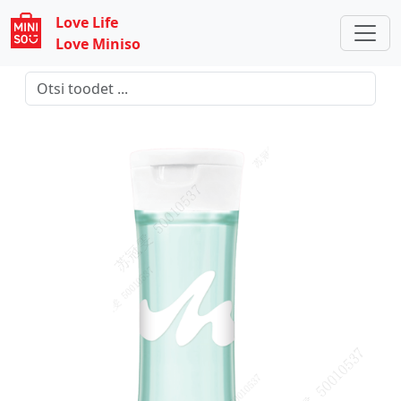
Love Life
Love Miniso