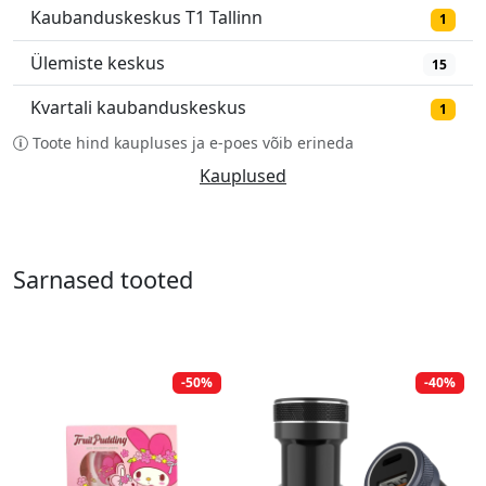
Kaubanduskeskus T1 Tallinn
1
Ülemiste keskus
15
Kvartali kaubanduskeskus
1
Toote hind kaupluses ja e-poes võib erineda
Kauplused
Sarnased tooted
-50%
-40%