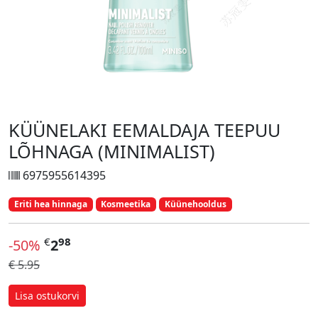
KÜÜNELAKI EEMALDAJA TEEPUU
LÕHNAGA (MINIMALIST)
6975955614395
Eriti hea hinnaga
Kosmeetika
Küünehooldus
€
98
-50%
2
€ 5.95
Lisa ostukorvi