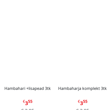
Hambahari +lisapead 3tk
Hambaharja komplekt 3tk
€
55
€
55
3
3