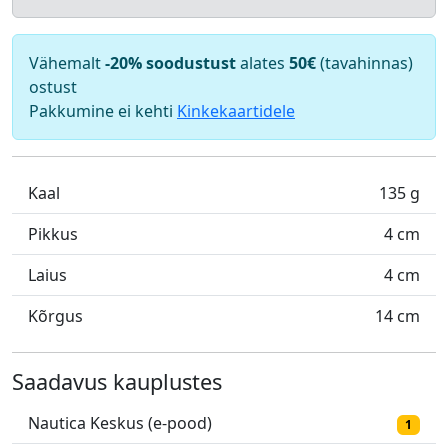
Vähemalt
-20% soodustust
alates
50€
(tavahinnas)
ostust
Pakkumine ei kehti
Kinkekaartidele
Kaal
135 g
Pikkus
4 cm
Laius
4 cm
Kõrgus
14 cm
Saadavus kauplustes
Nautica Keskus (e-pood)
1