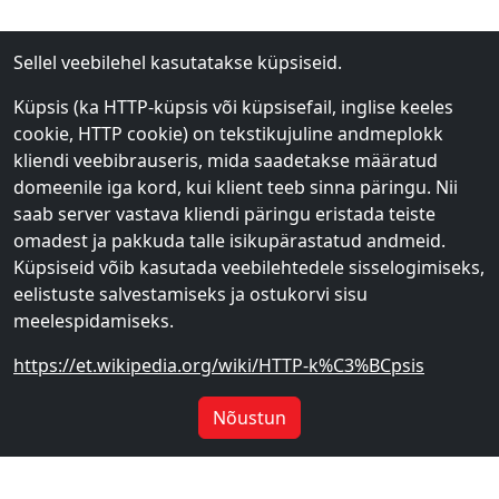
Sellel veebilehel kasutatakse küpsiseid.
Küpsis (ka HTTP-küpsis või küpsisefail, inglise keeles
cookie, HTTP cookie) on tekstikujuline andmeplokk
kliendi veebibrauseris, mida saadetakse määratud
domeenile iga kord, kui klient teeb sinna päringu. Nii
saab server vastava kliendi päringu eristada teiste
omadest ja pakkuda talle isikupärastatud andmeid.
Küpsiseid võib kasutada veebilehtedele sisselogimiseks,
eelistuste salvestamiseks ja ostukorvi sisu
meelespidamiseks.
https://et.wikipedia.org/wiki/HTTP-k%C3%BCpsis
Nõustun