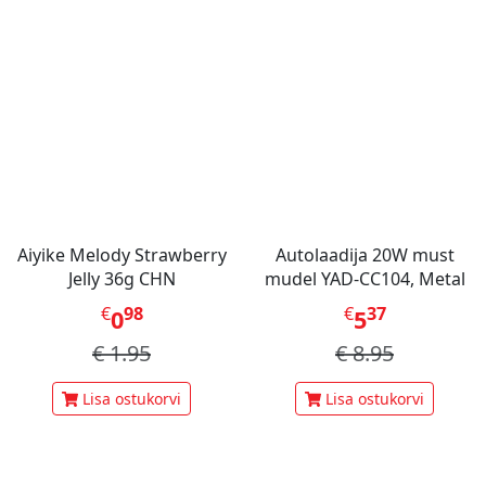
Aiyike Melody Strawberry
Autolaadija 20W must
Jelly 36g CHN
mudel YAD-CC104, Metal
€
98
€
37
0
5
€
1.95
€
8.95
Lisa ostukorvi
Lisa ostukorvi