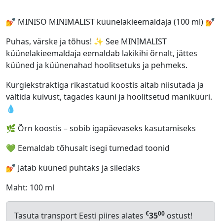
💅 MINISO MINIMALIST küünelakieemaldaja (100 ml) 💅
Puhas, värske ja tõhus! ✨ See MINIMALIST
küünelakieemaldaja eemaldab lakikihi õrnalt, jättes
küüned ja küünenahad hoolitsetuks ja pehmeks.
Kurgiekstraktiga rikastatud koostis aitab niisutada ja
vältida kuivust, tagades kauni ja hoolitsetud maniküüri.
💧
🌿 Õrn koostis – sobib igapäevaseks kasutamiseks
💚 Eemaldab tõhusalt isegi tumedad toonid
💅 Jätab küüned puhtaks ja siledaks
Maht: 100 ml
€
00
Tasuta transport Eesti piires alates
35
ostust!