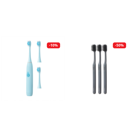
-10%
-50%