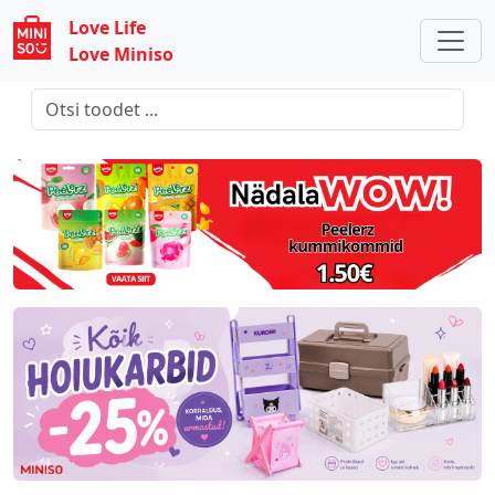
Love Life
Love Miniso