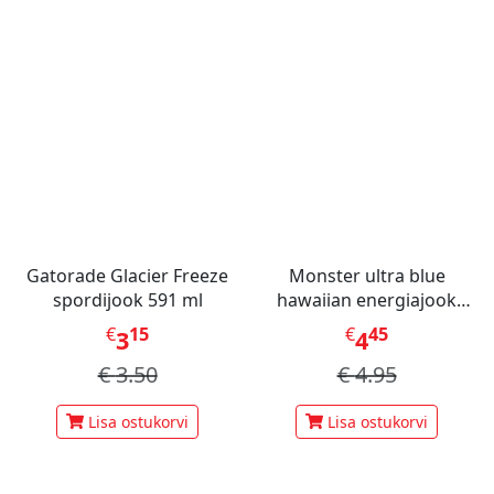
Gatorade Glacier Freeze
Monster ultra blue
spordijook 591 ml
hawaiian energiajook
473ml
€
15
€
45
3
4
€
3.50
€
4.95
Lisa ostukorvi
Lisa ostukorvi