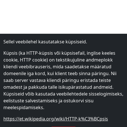
Sellel veebilehel kasutatakse küpsiseid.
Küpsis (ka HTTP-küpsis või küpsisefail, inglise keeles
cookie, HTTP cookie) on tekstikujuline andmeplokk
kliendi veebibrauseris, mida saadetakse määratud
domeenile iga kord, kui klient teeb sinna päringu. Nii
saab server vastava kliendi päringu eristada teiste
omadest ja pakkuda talle isikupärastatud andmeid.
Küpsiseid võib kasutada veebilehtedele sisselogimiseks,
eelistuste salvestamiseks ja ostukorvi sisu
meelespidamiseks.
https://et.wikipedia.org/wiki/HTTP-k%C3%BCpsis