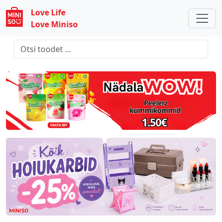
Love Life
Love Miniso