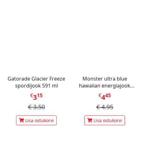
Gatorade Glacier Freeze
Monster ultra blue
spordijook 591 ml
hawaiian energiajook
473ml
€
15
€
45
3
4
€
3.50
€
4.95
Lisa ostukorvi
Lisa ostukorvi