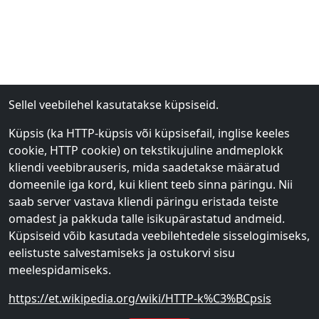
Sellel veebilehel kasutatakse küpsiseid.
Küpsis (ka HTTP-küpsis või küpsisefail, inglise keeles
cookie, HTTP cookie) on tekstikujuline andmeplokk
kliendi veebibrauseris, mida saadetakse määratud
domeenile iga kord, kui klient teeb sinna päringu. Nii
saab server vastava kliendi päringu eristada teiste
omadest ja pakkuda talle isikupärastatud andmeid.
Küpsiseid võib kasutada veebilehtedele sisselogimiseks,
eelistuste salvestamiseks ja ostukorvi sisu
meelespidamiseks.
https://et.wikipedia.org/wiki/HTTP-k%C3%BCpsis