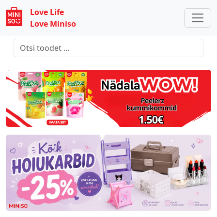
Love Life
Love Miniso