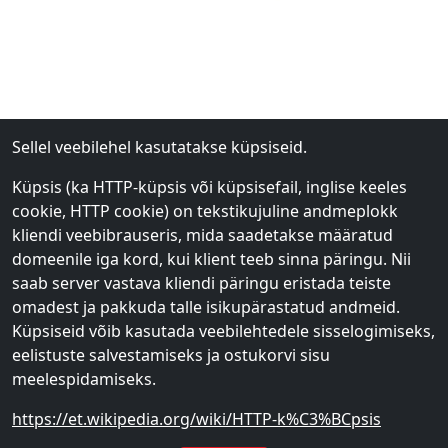
Sellel veebilehel kasutatakse küpsiseid.
Küpsis (ka HTTP-küpsis või küpsisefail, inglise keeles
cookie, HTTP cookie) on tekstikujuline andmeplokk
kliendi veebibrauseris, mida saadetakse määratud
domeenile iga kord, kui klient teeb sinna päringu. Nii
saab server vastava kliendi päringu eristada teiste
omadest ja pakkuda talle isikupärastatud andmeid.
Küpsiseid võib kasutada veebilehtedele sisselogimiseks,
eelistuste salvestamiseks ja ostukorvi sisu
meelespidamiseks.
https://et.wikipedia.org/wiki/HTTP-k%C3%BCpsis