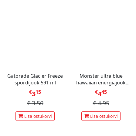
Gatorade Glacier Freeze
Monster ultra blue
spordijook 591 ml
hawaiian energiajook
473ml
€
15
€
45
3
4
€
3.50
€
4.95
Lisa ostukorvi
Lisa ostukorvi