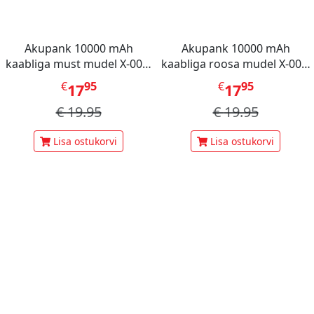
Akupank 10000 mAh
Akupank 10000 mAh
kaabliga must mudel X-001,
kaabliga roosa mudel X-001,
Mini Berry
Mini Berry
€
95
€
95
17
17
€
19.95
€
19.95
Lisa ostukorvi
Lisa ostukorvi