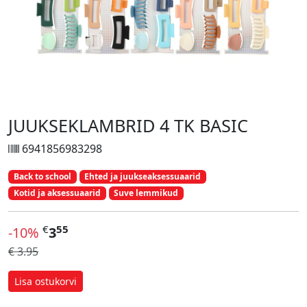
JUUKSEKLAMBRID 4 TK BASIC
6941856983298
Back to school
Ehted ja juukseaksessuaarid
Kotid ja aksessuaarid
Suve lemmikud
€
55
-10%
3
€ 3.95
Lisa ostukorvi