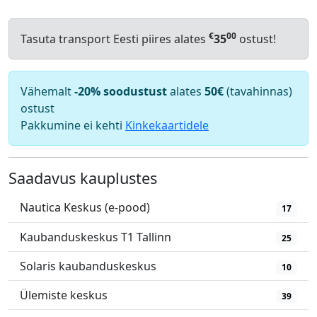
€
00
Tasuta transport Eesti piires alates
35
ostust!
Vähemalt
-20% soodustust
alates
50€
(tavahinnas)
ostust
Pakkumine ei kehti
Kinkekaartidele
Saadavus kauplustes
Nautica Keskus (e-pood)
17
Kaubanduskeskus T1 Tallinn
25
Solaris kaubanduskeskus
10
Ülemiste keskus
39