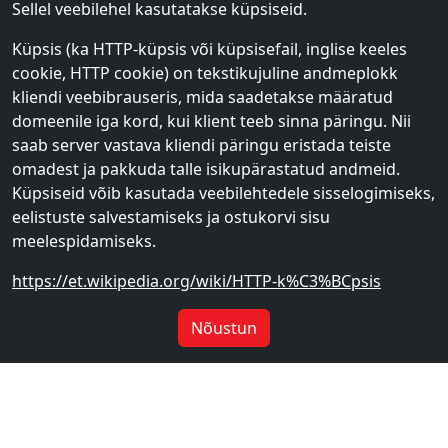
Sellel veebilehel kasutatakse küpsiseid.
Küpsis (ka HTTP-küpsis või küpsisefail, inglise keeles
cookie, HTTP cookie) on tekstikujuline andmeplokk
kliendi veebibrauseris, mida saadetakse määratud
domeenile iga kord, kui klient teeb sinna päringu. Nii
saab server vastava kliendi päringu eristada teiste
omadest ja pakkuda talle isikupärastatud andmeid.
Küpsiseid võib kasutada veebilehtedele sisselogimiseks,
eelistuste salvestamiseks ja ostukorvi sisu
meelespidamiseks.
https://et.wikipedia.org/wiki/HTTP-k%C3%BCpsis
Nõustun