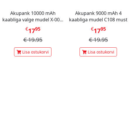
Akupank 10000 mAh
Akupank 9000 mAh 4
kaabliga valge mudel X-001,
kaabliga mudel C108 must
Mini Berry
€
95
€
95
17
17
€
19.95
€
19.95
Lisa ostukorvi
Lisa ostukorvi