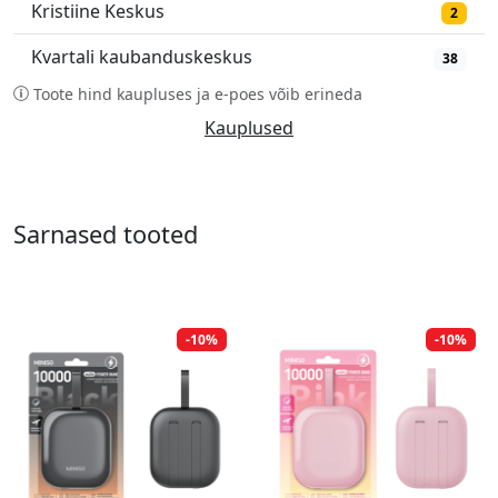
Kristiine Keskus
2
Kvartali kaubanduskeskus
38
Toote hind kaupluses ja e-poes võib erineda
Kauplused
Sarnased tooted
-10%
-10%