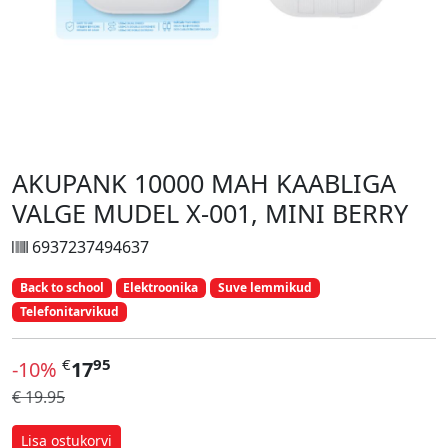
AKUPANK 10000 MAH KAABLIGA
VALGE MUDEL X-001, MINI BERRY
6937237494637
Back to school
Elektroonika
Suve lemmikud
Telefonitarvikud
€
95
-10%
17
€ 19.95
Lisa ostukorvi