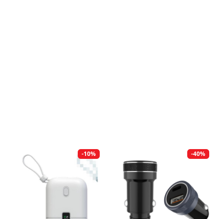
-10%
-40%