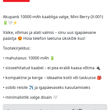
Akupank 10000 mAh kaabliga valge, Mini Berry (X-001)
🔋🤍⚡
Väike, võimas ja alati valmis – sinu uus igapäevane
päästja 😍 Hoia telefon laetuna ükskõik kus!
Tootekirjeldus:
• mahutavus: 10000 mAh 🔋
• sisseehitatud kaabel – ei pea eraldi kaasa võtma 🔌
• kompaktne ja kerge – ideaalne kotti või taskusse 🎒
• sobib reisile ✈️ ja igapäevaseks kasutamiseks
• minimalistlik valge disain 🤍