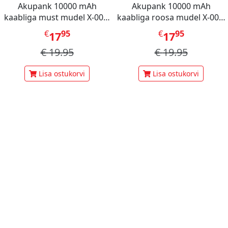
Akupank 10000 mAh
Akupank 10000 mAh
kaabliga must mudel X-001,
kaabliga roosa mudel X-001,
Mini Berry
Mini Berry
€
95
€
95
17
17
€
19.95
€
19.95
Lisa ostukorvi
Lisa ostukorvi