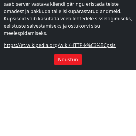
saab server vastava kliendi päringu eristada teiste
omadest ja pakkuda talle isikupärastatud andmeid.
Küpsiseid võib kasutada veebilehtedele sisselogimiseks,
eelistuste salvestamiseks ja ostukorvi sisu
meelespidamiseks.
https://et.wikipedia.org/wiki/HTTP-k%C3%BCpsis
Nõustun