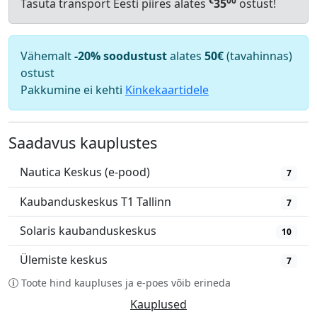
€
00
Tasuta transport Eesti piires alates
35
ostust!
Vähemalt
-20% soodustust
alates
50€
(tavahinnas)
ostust
Pakkumine ei kehti
Kinkekaartidele
Saadavus kauplustes
Nautica Keskus (e-pood)
7
Kaubanduskeskus T1 Tallinn
7
Solaris kaubanduskeskus
10
Ülemiste keskus
7
Toote hind kaupluses ja e-poes võib erineda
Kauplused