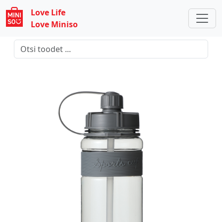
Love Life
Love Miniso