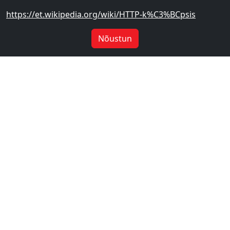
https://et.wikipedia.org/wiki/HTTP-k%C3%BCpsis
Nõustun