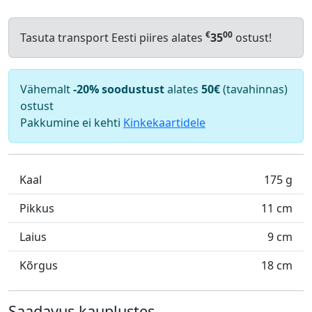
€
00
Tasuta transport Eesti piires alates
35
ostust!
Vähemalt
-20% soodustust
alates
50€
(tavahinnas)
ostust
Pakkumine ei kehti
Kinkekaartidele
Kaal
175 g
Pikkus
11 cm
Laius
9 cm
Kõrgus
18 cm
Saadavus kauplustes