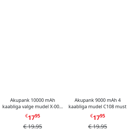
Akupank 10000 mAh
Akupank 9000 mAh 4
kaabliga valge mudel X-001,
kaabliga mudel C108 must
Mini Berry
€
95
€
95
17
17
€
19.95
€
19.95