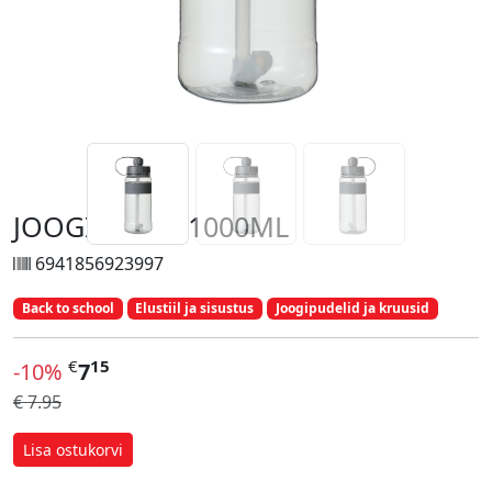
JOOGIPUDEL 1000ML
6941856923997
Back to school
Elustiil ja sisustus
Joogipudelid ja kruusid
€
15
-10%
7
€ 7.95
Lisa ostukorvi