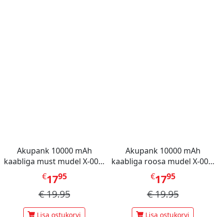
Akupank 10000 mAh
Akupank 10000 mAh
kaabliga must mudel X-001,
kaabliga roosa mudel X-001,
Mini Berry
Mini Berry
€
95
€
95
17
17
€
19.95
€
19.95
Lisa ostukorvi
Lisa ostukorvi