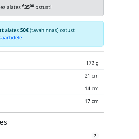
€
00
res alates
35
ostust!
st
alates
50€
(tavahinnas) ostust
kaartidele
172 g
21 cm
14 cm
17 cm
es
7