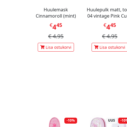
Huulemask
Huulepulk matt, t
Cinnamoroll (mint)
04 vintage Pink C
€
45
€
45
4
4
€
4.95
€
4.95
Lisa ostukorvi
Lisa ostukorvi
-10%
UUS
-10