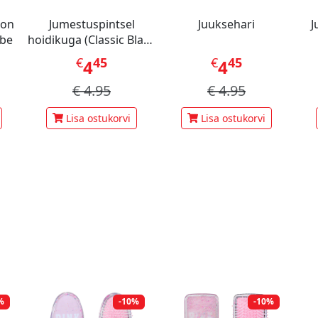
oon
Jumestuspintsel
Juuksehari
J
ube
hoidikuga (Classic Black
White)
€
45
€
45
4
4
€
4.95
€
4.95
Lisa ostukorvi
Lisa ostukorvi
%
-10%
-10%