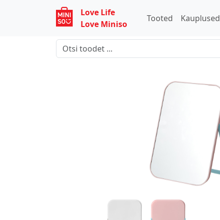
Love Life
Tooted
Kaupluse
Love Miniso