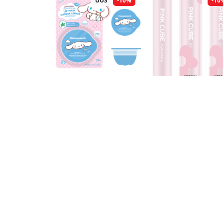
UUS
-10%
-10