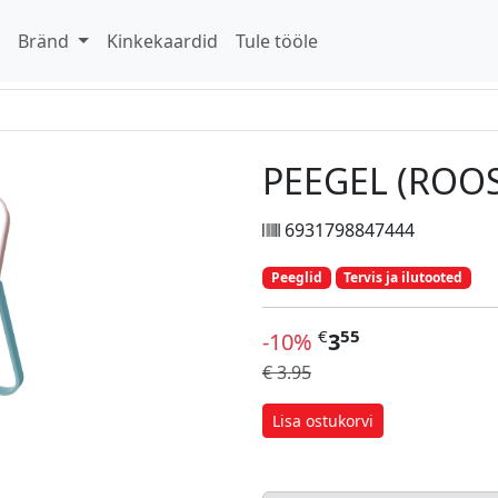
d
Bränd
Kinkekaardid
Tule tööle
PEEGEL (ROO
6931798847444
Peeglid
Tervis ja ilutooted
€
55
-10%
3
€ 3.95
Lisa ostukorvi