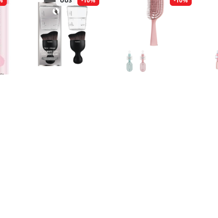
%
UUS
-10%
-10%