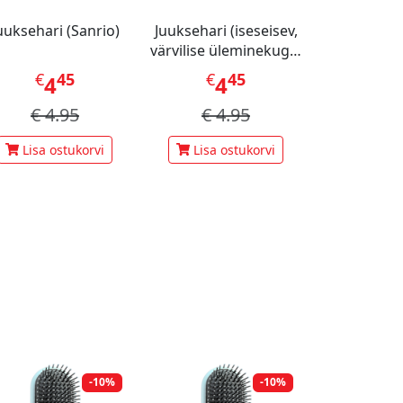
uuksehari (Sanrio)
Juuksehari (iseseisev,
värvilise üleminekuga,
Cushion Brush)
€
45
€
45
4
4
€
4.95
€
4.95
Lisa ostukorvi
Lisa ostukorvi
-10%
-10%