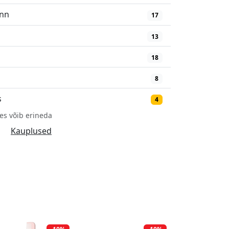
inn
17
13
18
8
s
4
es võib erineda
Kauplused