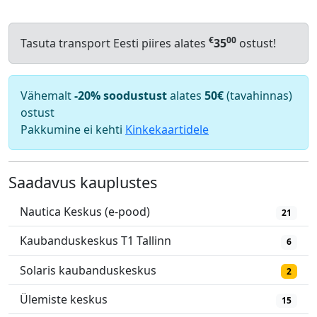
€
00
Tasuta transport Eesti piires alates
35
ostust!
Vähemalt
-20% soodustust
alates
50€
(tavahinnas)
ostust
Pakkumine ei kehti
Kinkekaartidele
Saadavus kauplustes
Nautica Keskus (e-pood)
21
Kaubanduskeskus T1 Tallinn
6
Solaris kaubanduskeskus
2
Ülemiste keskus
15