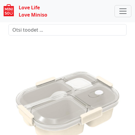
Love Life
Love Miniso