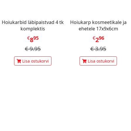
Hoiukarbid läbipaistvad 4 tk
Hoiukarp kosmeetikale ja
komplektis
ehetele 17x9x6cm
€
95
€
96
8
2
€
9.95
€
3.95
Lisa ostukorvi
Lisa ostukorvi