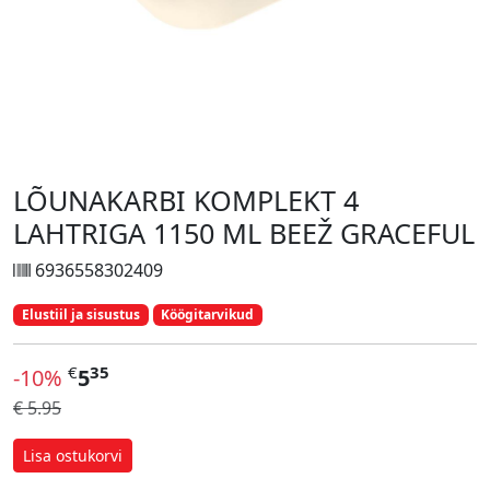
LÕUNAKARBI KOMPLEKT 4
LAHTRIGA 1150 ML BEEŽ GRACEFUL
6936558302409
Elustiil ja sisustus
Köögitarvikud
€
35
-10%
5
€ 5.95
Lisa ostukorvi