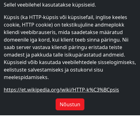
Sellel veebilehel kasutatakse küpsiseid.
Küpsis (ka HTTP-küpsis või küpsisefail, inglise keeles
cookie, HTTP cookie) on tekstikujuline andmeplokk
kliendi veebibrauseris, mida saadetakse määratud
domeenile iga kord, kui klient teeb sinna päringu. Nii
saab server vastava kliendi päringu eristada teiste
omadest ja pakkuda talle isikupärastatud andmeid.
Küpsiseid võib kasutada veebilehtedele sisselogimiseks,
eelistuste salvestamiseks ja ostukorvi sisu
meelespidamiseks.
https://et.wikipedia.org/wiki/HTTP-k%C3%BCpsis
Nõustun