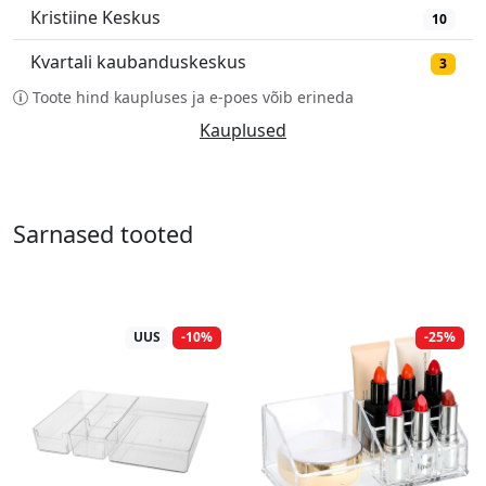
Kristiine Keskus
10
Kvartali kaubanduskeskus
3
Toote hind kaupluses ja e-poes võib erineda
Kauplused
Sarnased tooted
UUS
-10%
-25%