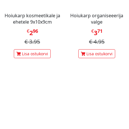
Hoiukarp kosmeetikale ja
Hoiukarp organiseeerija
ehetele 9x10x9cm
valge
€
96
€
71
2
3
€
3.95
€
4.95
Lisa ostukorvi
Lisa ostukorvi