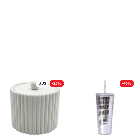
UUS
-25%
-40%