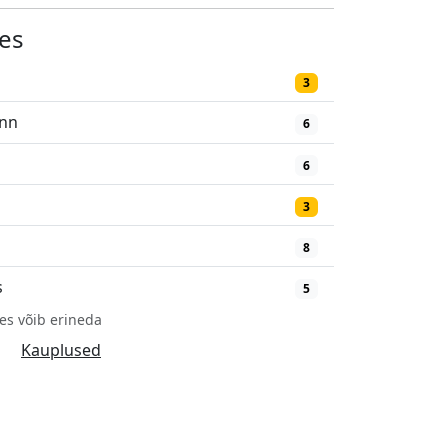
es
3
inn
6
6
3
8
s
5
es võib erineda
Kauplused