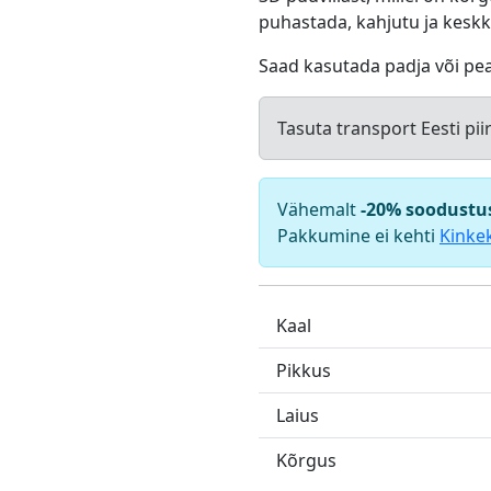
puhastada, kahjutu ja kesk
Saad kasutada padja või pea
Tasuta transport Eesti pii
Vähemalt
-20% soodustu
Pakkumine ei kehti
Kinke
Kaal
Pikkus
Laius
Kõrgus