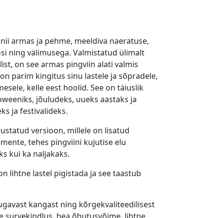
nii armas ja pehme, meeldiva naeratuse,
i ning välimusega. Valmistatud ülimalt
ist, on see armas pingviin alati valmis
on parim kingitus sinu lastele ja sõpradele,
esele, kelle eest hoolid. See on täiuslik
oweeniks, jõuludeks, uueks aastaks ja
s ja festivalideks.
äiustatud versioon, millele on lisatud
mente, tehes pingviini kujutise elu
s kui ka naljakaks.
 lihtne lastel pigistada ja see taastub
ugavast kangast ning kõrgekvaliteedilisest
ge survekindlus, hea õhutusvõime, lihtne