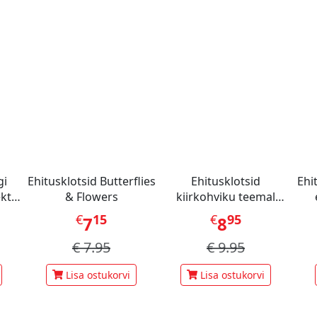
gi
Ehitusklotsid Butterflies
Ehitusklotsid
Ehi
kt
& Flowers
kiirkohviku teemal
ner
(Capybara Building
€
15
€
95
7
8
Blocks)
€
7.95
€
9.95
Lisa ostukorvi
Lisa ostukorvi