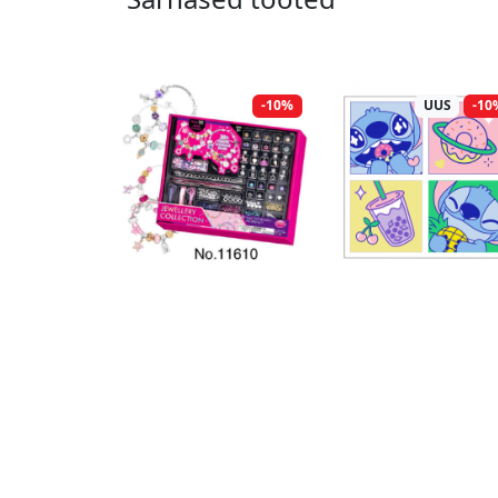
-10%
UUS
-10