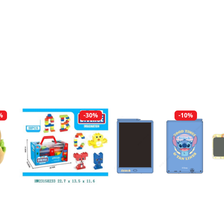
%
-30%
-10%