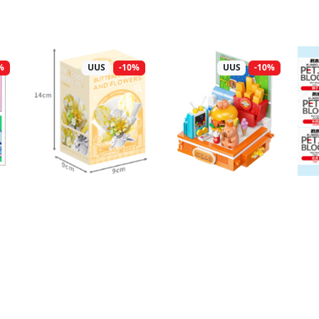
%
UUS
-10%
UUS
-10%