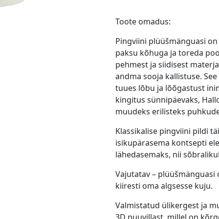
Toote omadus:
Pingviini plüüšmänguasi on 
paksu kõhuga ja toreda poos
pehmest ja siidisest materjal
andma sooja kallistuse. See 
tuues lõbu ja lõõgastust inim
kingitus sünnipäevaks, Hall
muudeks erilisteks puhkudek
Klassikalise pingviini pildi t
isikupärasema kontsepti ele
lähedasemaks, nii sõbralikuk
Vajutatav – plüüšmänguasi on
kiiresti oma algsesse kuju.
Valmistatud ülikergest ja m
3D puuvillast, millel on kõr