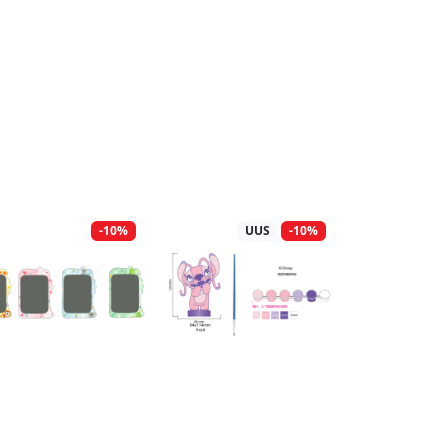
-10%
UUS
-10%