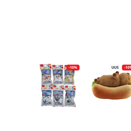
-10%
UUS
-10