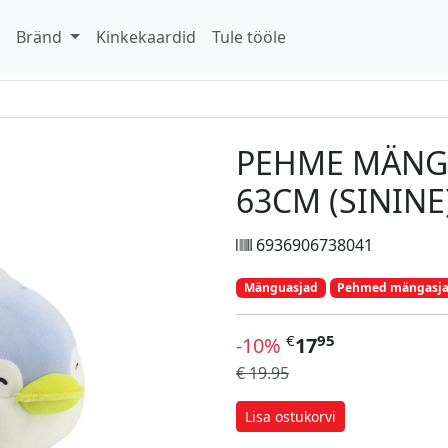
d
Bränd
Kinkekaardid
Tule tööle
PEHME MÄNGU
63CM (SININE
6936906738041
Mänguasjad
Pehmed mängasjad
€
95
-10%
17
€ 19.95
Lisa ostukorvi