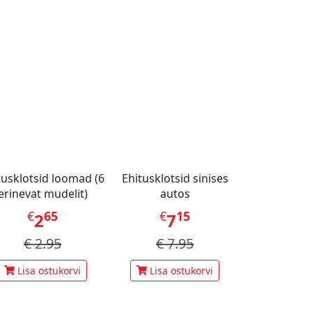
tusklotsid loomad (6
Ehitusklotsid sinises
erinevat mudelit)
autos
€
65
€
15
2
7
€
2.95
€
7.95
Lisa ostukorvi
Lisa ostukorvi