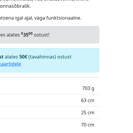
konnasõbralik.
toena igal ajal, väga funktsionaalne.
€
00
res alates
35
ostust!
st
alates
50€
(tavahinnas) ostust
kaartidele
703 g
63 cm
25 cm
70 cm