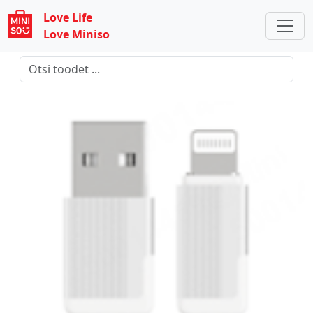
Love Life
Love Miniso