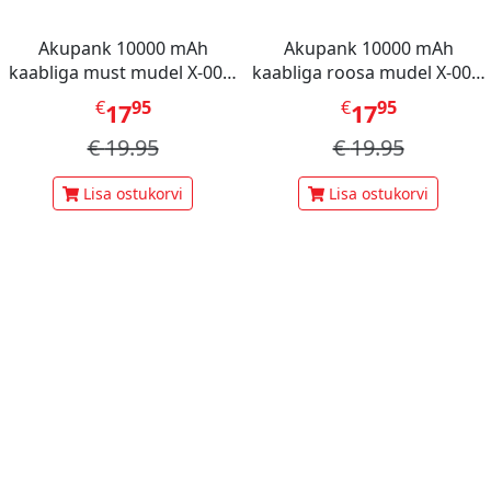
Akupank 10000 mAh
Akupank 10000 mAh
kaabliga must mudel X-001,
kaabliga roosa mudel X-001,
Mini Berry
Mini Berry
€
95
€
95
17
17
€
19.95
€
19.95
Lisa ostukorvi
Lisa ostukorvi