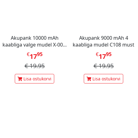
Akupank 10000 mAh
Akupank 9000 mAh 4
kaabliga valge mudel X-001,
kaabliga mudel C108 must
Mini Berry
€
95
€
95
17
17
€
19.95
€
19.95
Lisa ostukorvi
Lisa ostukorvi