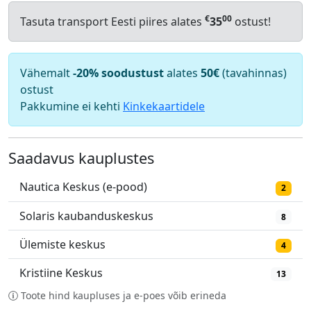
€
00
Tasuta transport Eesti piires alates
35
ostust!
Vähemalt
-20% soodustust
alates
50€
(tavahinnas)
ostust
Pakkumine ei kehti
Kinkekaartidele
Saadavus kauplustes
Nautica Keskus (e-pood)
2
Solaris kaubanduskeskus
8
Ülemiste keskus
4
Kristiine Keskus
13
Toote hind kaupluses ja e-poes võib erineda