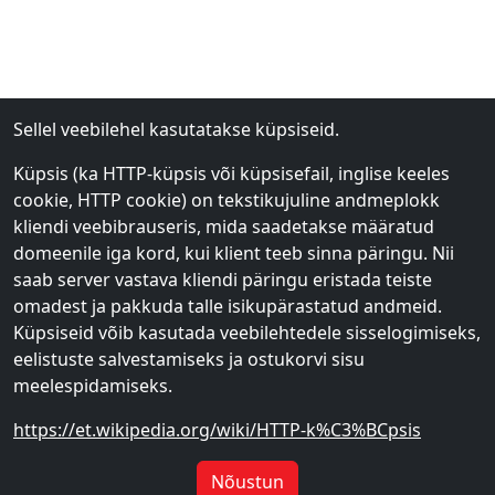
Sellel veebilehel kasutatakse küpsiseid.
Küpsis (ka HTTP-küpsis või küpsisefail, inglise keeles
cookie, HTTP cookie) on tekstikujuline andmeplokk
kliendi veebibrauseris, mida saadetakse määratud
domeenile iga kord, kui klient teeb sinna päringu. Nii
saab server vastava kliendi päringu eristada teiste
omadest ja pakkuda talle isikupärastatud andmeid.
Küpsiseid võib kasutada veebilehtedele sisselogimiseks,
eelistuste salvestamiseks ja ostukorvi sisu
meelespidamiseks.
https://et.wikipedia.org/wiki/HTTP-k%C3%BCpsis
Nõustun