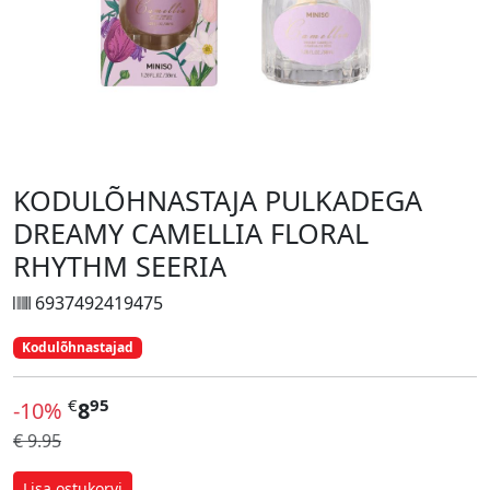
KODULÕHNASTAJA PULKADEGA
DREAMY CAMELLIA FLORAL
RHYTHM SEERIA
6937492419475
Kodulõhnastajad
€
95
-10%
8
€ 9.95
Lisa ostukorvi