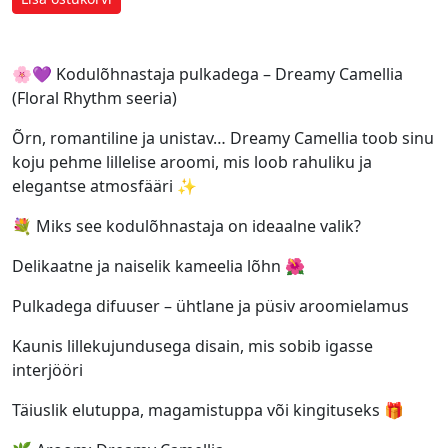
🌸💜 Kodulõhnastaja pulkadega – Dreamy Camellia
(Floral Rhythm seeria)
Õrn, romantiline ja unistav… Dreamy Camellia toob sinu
koju pehme lillelise aroomi, mis loob rahuliku ja
elegantse atmosfääri ✨
💐 Miks see kodulõhnastaja on ideaalne valik?
Delikaatne ja naiselik kameelia lõhn 🌺
Pulkadega difuuser – ühtlane ja püsiv aroomielamus
Kaunis lillekujundusega disain, mis sobib igasse
interjööri
Täiuslik elutuppa, magamistuppa või kingituseks 🎁