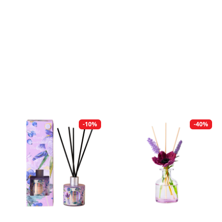
-10%
-40%