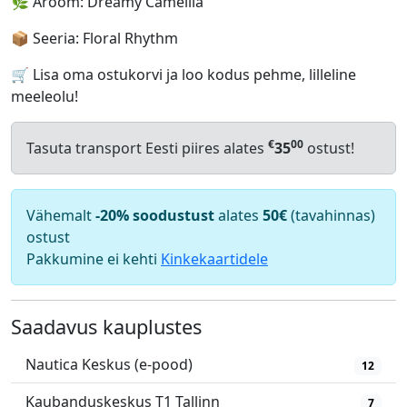
🌿 Aroom: Dreamy Camellia
📦 Seeria: Floral Rhythm
🛒 Lisa oma ostukorvi ja loo kodus pehme, lilleline
meeleolu!
€
00
Tasuta transport Eesti piires alates
35
ostust!
Vähemalt
-20% soodustust
alates
50€
(tavahinnas)
ostust
Pakkumine ei kehti
Kinkekaartidele
Saadavus kauplustes
Nautica Keskus (e-pood)
12
Kaubanduskeskus T1 Tallinn
7