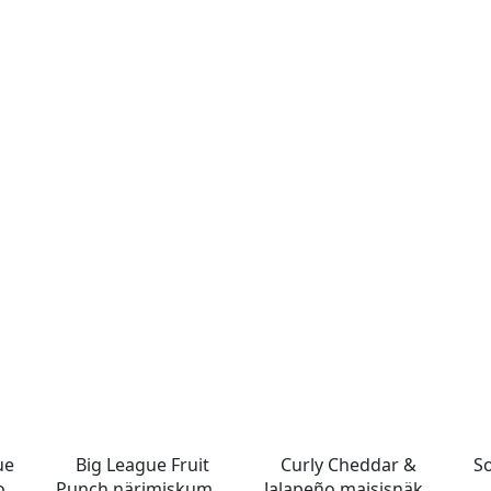
ue
Big League Fruit
Curly Cheddar &
S
ook
Punch närimiskumm
Jalapeño maisisnäkk