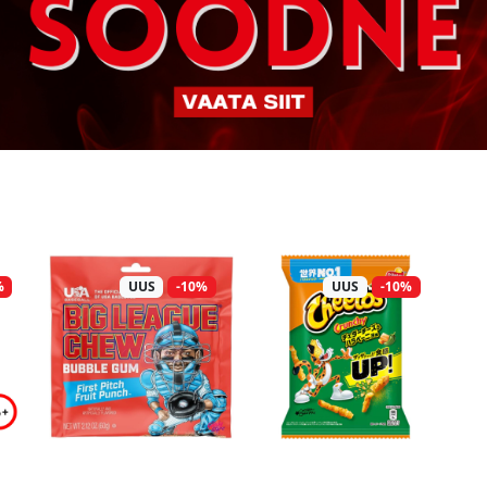
%
UUS
-10%
UUS
-10%