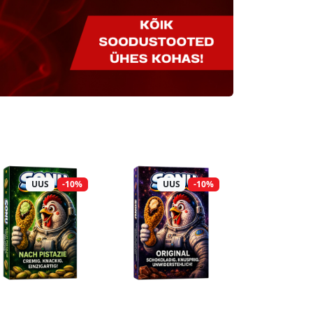
UUS
-10%
UUS
-10%
UUS