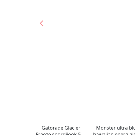
Gatorade Glacier
Monster ultra bl
Freeze spordijook 591
hawaiian energiaj