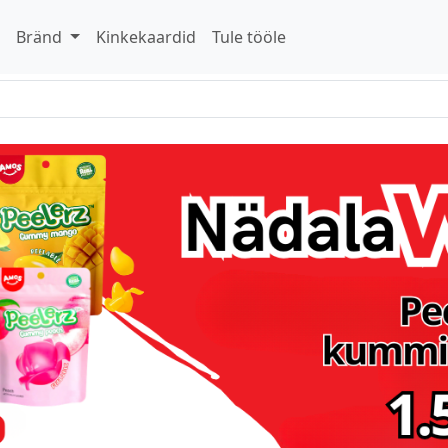
d
Bränd
Kinkekaardid
Tule tööle