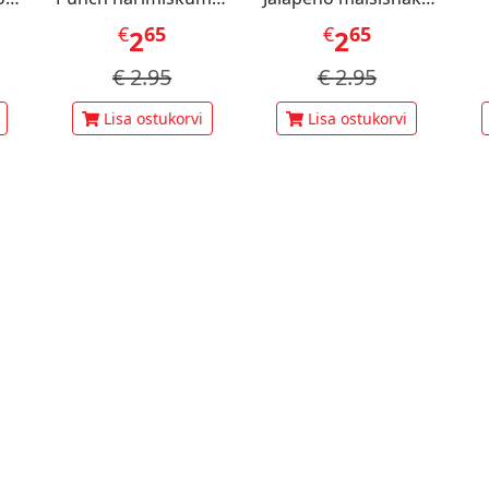
60 g
70 g
pi
€
65
€
65
2
2
€
2.95
€
2.95
Lisa ostukorvi
Lisa ostukorvi