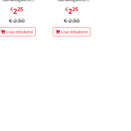
staatsiamaius 60 g
šokolaadimaius 60 g
€
25
€
25
€
1
2
2
3
€
2.50
€
2.50
€
3.
Lisa ostukorvi
Lisa ostukorvi
Lisa ost