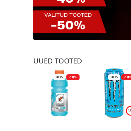
UUED TOOTED
UUS
-10%
UUS
-10