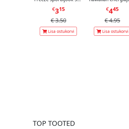
ml
473ml
€
15
€
45
3
4
€
3.50
€
4.95
Lisa ostukorvi
Lisa ostukorvi
TOP TOOTED