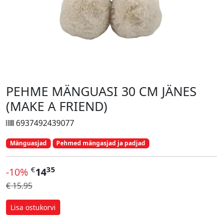
PEHME MÄNGUASI 30 CM JÄNES
(MAKE A FRIEND)
6937492439077
Mänguasjad
Pehmed mängasjad ja padjad
€
35
-10%
14
€ 15.95
Lisa ostukorvi