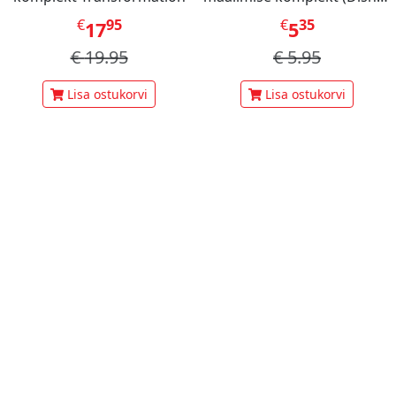
Stitch Dinner Party)
€
95
€
35
17
5
€
19.95
€
5.95
Lisa ostukorvi
Lisa ostukorvi