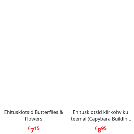
Ehitusklotsid Butterflies &
Ehitusklotsid kiirkohviku
Flowers
teemal (Capybara Building
Blocks)
€
15
€
95
7
8