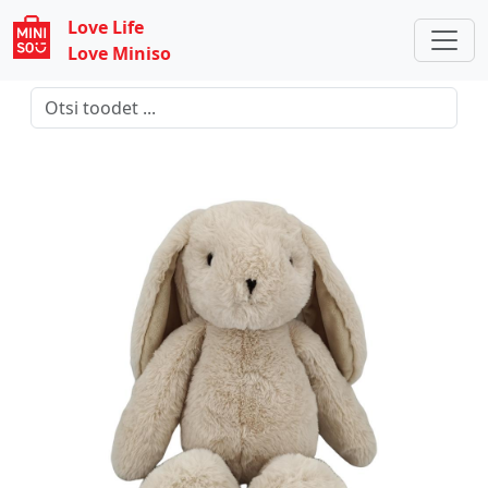
Love Life
Love Miniso