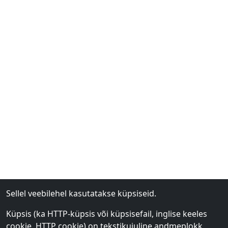
Sellel veebilehel kasutatakse küpsiseid.
Küpsis (ka HTTP-küpsis või küpsisefail, inglise keeles
cookie, HTTP cookie) on tekstikujuline andmeplokk