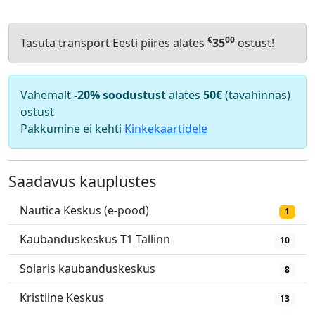
€
00
Tasuta transport Eesti piires alates
35
ostust!
Vähemalt
-20% soodustust
alates
50€
(tavahinnas)
ostust
Pakkumine ei kehti
Kinkekaartidele
Saadavus kauplustes
Nautica Keskus (e-pood)
1
Kaubanduskeskus T1 Tallinn
10
Solaris kaubanduskeskus
8
Kristiine Keskus
13