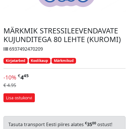
MÄRKMIK STRESSILEEVENDAVATE
KUJUNDITEGA 80 LEHTE (KUROMI)
6937492470209
Kirjatarbed
Koolikaup
Märkmikud
€
45
-10%
4
€ 4.95
Lisa ostukorvi
€
00
Tasuta transport Eesti piires alates
35
ostust!