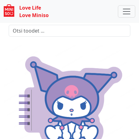
Love Life
Love Miniso