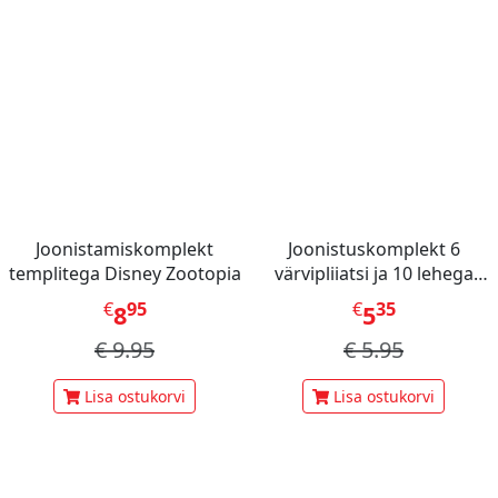
Joonistamiskomplekt
Joonistuskomplekt 6
templitega Disney Zootopia
värvipliiatsi ja 10 lehega
(Mimi Bara, Happy Baking)
€
95
€
35
8
5
€
9.95
€
5.95
Lisa ostukorvi
Lisa ostukorvi