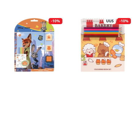
-10%
UUS
-10%