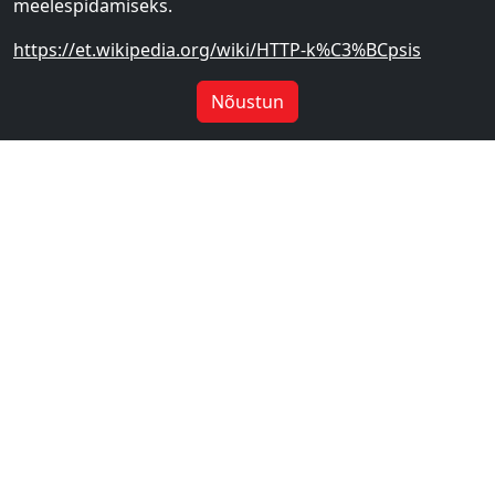
meelespidamiseks.
https://et.wikipedia.org/wiki/HTTP-k%C3%BCpsis
Nõustun