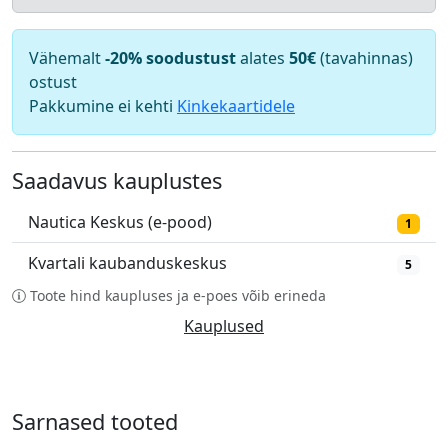
Vähemalt
-20% soodustust
alates
50€
(tavahinnas)
ostust
Pakkumine ei kehti
Kinkekaartidele
Saadavus kauplustes
Nautica Keskus (e-pood)
1
Kvartali kaubanduskeskus
5
Toote hind kaupluses ja e-poes võib erineda
Kauplused
Sarnased tooted