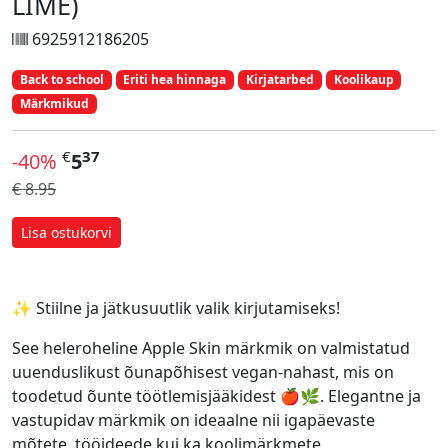
LIME)
6925912186205
Back to school
Eriti hea hinnaga
Kirjatarbed
Koolikaup
Märkmikud
€
37
-40%
5
€ 8.95
Lisa ostukorvi
✨ Stiilne ja jätkusuutlik valik kirjutamiseks!
See heleroheline Apple Skin märkmik on valmistatud
uuenduslikust õunapõhisest vegan-nahast, mis on
toodetud õunte töötlemisjääkidest 🍎🌿. Elegantne ja
vastupidav märkmik on ideaalne nii igapäevaste
mõtete, tööideede kui ka koolimärkmete