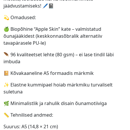
jäädvustamiseks! 🖊️📓
💫 Omadused:
🍏 Biopõhine “Apple Skin” kate – valmistatud
õunajääkidest (keskkonnasõbralik alternatiiv
tavapärasele PU-le)
🪶 96 kvaliteetset lehte (80 gsm) – ei lase tindil läbi
imbuda
📔 Kõvakaaneline A5 formaadis märkmik
✨ Elastne kummipael hoiab märkmiku turvaliselt
suletuna
🌿 Minimalistlik ja rahulik disain õunamotiiviga
📏 Tehnilised andmed:
Suurus: A5 (14,8 × 21 cm)