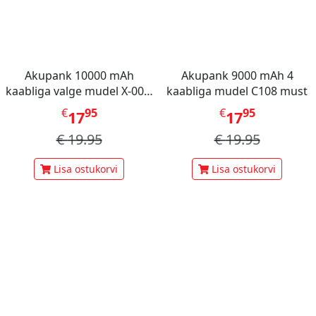
Akupank 10000 mAh
Akupank 9000 mAh 4
kaabliga valge mudel X-001,
kaabliga mudel C108 must
Mini Berry
€
95
€
95
17
17
€
19.95
€
19.95
Lisa ostukorvi
Lisa ostukorvi