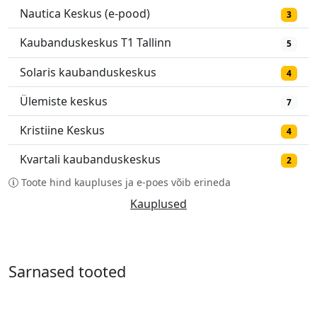
Nautica Keskus (e-pood)
3
Kaubanduskeskus T1 Tallinn
5
Solaris kaubanduskeskus
4
Ülemiste keskus
7
Kristiine Keskus
4
Kvartali kaubanduskeskus
2
Toote hind kaupluses ja e-poes võib erineda
Kauplused
Sarnased tooted