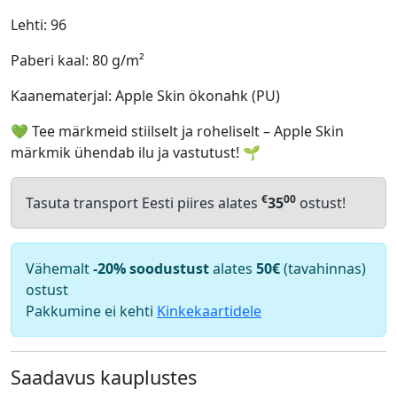
Lehti: 96
Paberi kaal: 80 g/m²
Kaanematerjal: Apple Skin ökonahk (PU)
💚 Tee märkmeid stiilselt ja roheliselt – Apple Skin
märkmik ühendab ilu ja vastutust! 🌱
€
00
Tasuta transport Eesti piires alates
35
ostust!
Vähemalt
-20% soodustust
alates
50€
(tavahinnas)
ostust
Pakkumine ei kehti
Kinkekaartidele
Saadavus kauplustes