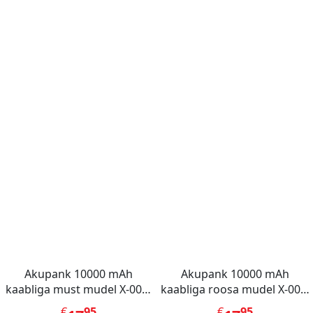
Akupank 10000 mAh
Akupank 10000 mAh
kaabliga must mudel X-001,
kaabliga roosa mudel X-001,
Mini Berry
Mini Berry
€
95
€
95