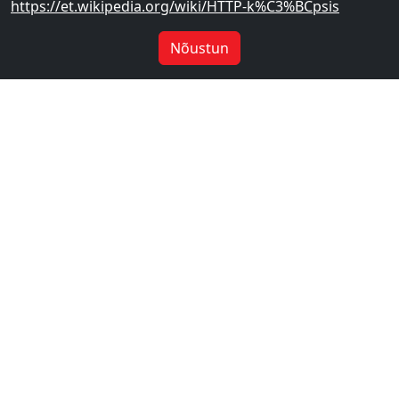
https://et.wikipedia.org/wiki/HTTP-k%C3%BCpsis
Nõustun