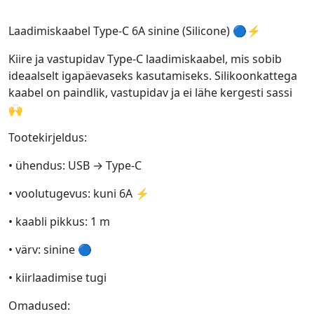
Laadimiskaabel Type-C 6A sinine (Silicone) 🔵⚡
Kiire ja vastupidav Type-C laadimiskaabel, mis sobib
ideaalselt igapäevaseks kasutamiseks. Silikoonkattega
kaabel on paindlik, vastupidav ja ei lähe kergesti sassi
🙌
Tootekirjeldus:
• ühendus: USB → Type-C
• voolutugevus: kuni 6A ⚡
• kaabli pikkus: 1 m
• värv: sinine 🔵
• kiirlaadimise tugi
Omadused: