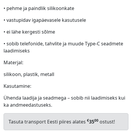
• pehme ja paindlik silikoonkate
• vastupidav igapäevasele kasutusele
• ei lähe kergesti sõlme
• sobib telefonide, tahvlite ja muude Type-C seadmete
laadimiseks
Materjal:
silikoon, plastik, metall
Kasutamine:
Ühenda laadija ja seadmega – sobib nii laadimiseks kui
ka andmeedastuseks.
€
00
Tasuta transport Eesti piires alates
35
ostust!