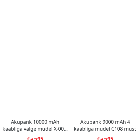
Akupank 10000 mAh
Akupank 9000 mAh 4
kaabliga valge mudel X-001,
kaabliga mudel C108 must
Mini Berry
€
95
€
95