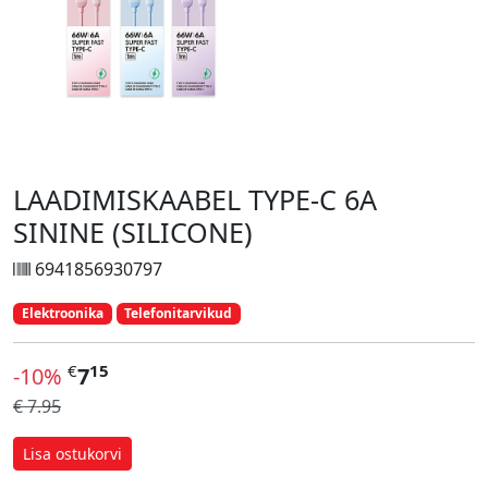
LAADIMISKAABEL TYPE-C 6A
SININE (SILICONE)
6941856930797
Elektroonika
Telefonitarvikud
€
15
-10%
7
€ 7.95
Lisa ostukorvi