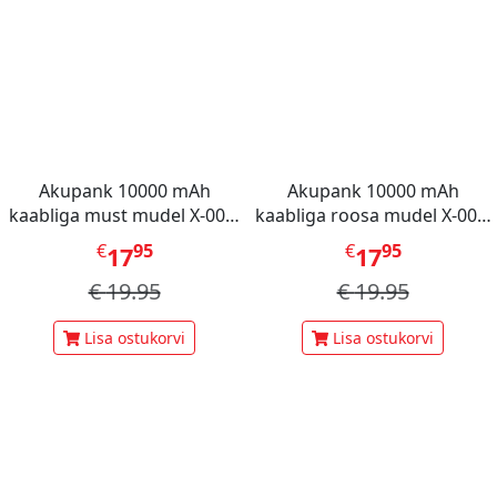
Akupank 10000 mAh
Akupank 10000 mAh
kaabliga must mudel X-001,
kaabliga roosa mudel X-001,
Mini Berry
Mini Berry
€
95
€
95
17
17
€
19.95
€
19.95
Lisa ostukorvi
Lisa ostukorvi