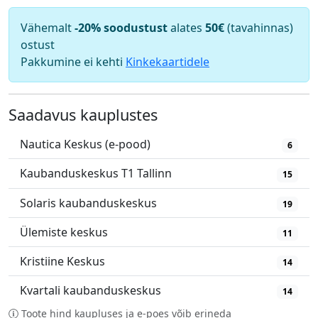
Vähemalt
-20% soodustust
alates
50€
(tavahinnas)
ostust
Pakkumine ei kehti
Kinkekaartidele
Saadavus kauplustes
Nautica Keskus (e-pood)
6
Kaubanduskeskus T1 Tallinn
15
Solaris kaubanduskeskus
19
Ülemiste keskus
11
Kristiine Keskus
14
Kvartali kaubanduskeskus
14
Toote hind kaupluses ja e-poes võib erineda