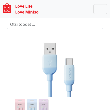
Love Life
Love Miniso