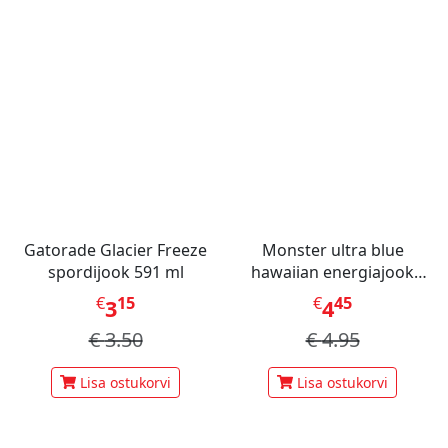
Gatorade Glacier Freeze
Monster ultra blue
spordijook 591 ml
hawaiian energiajook
473ml
€
15
€
45
3
4
€
3.50
€
4.95
Lisa ostukorvi
Lisa ostukorvi