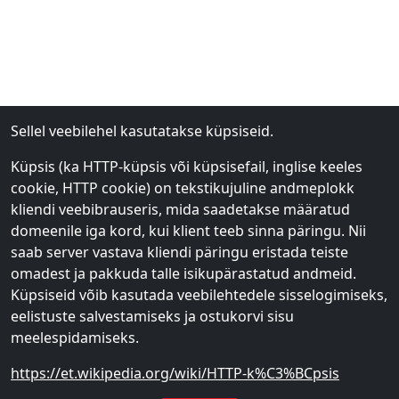
Sellel veebilehel kasutatakse küpsiseid.
Küpsis (ka HTTP-küpsis või küpsisefail, inglise keeles
cookie, HTTP cookie) on tekstikujuline andmeplokk
kliendi veebibrauseris, mida saadetakse määratud
domeenile iga kord, kui klient teeb sinna päringu. Nii
saab server vastava kliendi päringu eristada teiste
omadest ja pakkuda talle isikupärastatud andmeid.
Küpsiseid võib kasutada veebilehtedele sisselogimiseks,
eelistuste salvestamiseks ja ostukorvi sisu
meelespidamiseks.
https://et.wikipedia.org/wiki/HTTP-k%C3%BCpsis