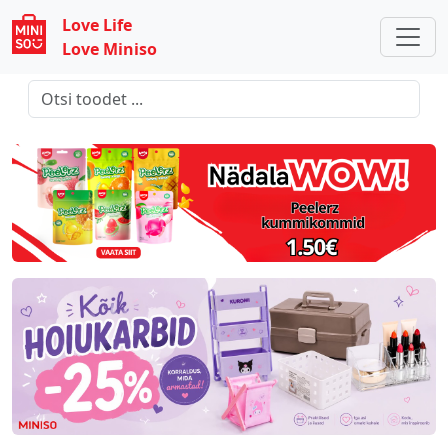
Love Life
Love Miniso